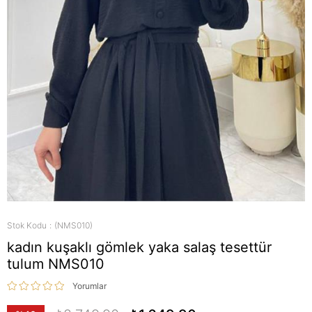
Stok Kodu
(NMS010)
kadın kuşaklı gömlek yaka salaş tesettür
tulum NMS010
Yorumlar