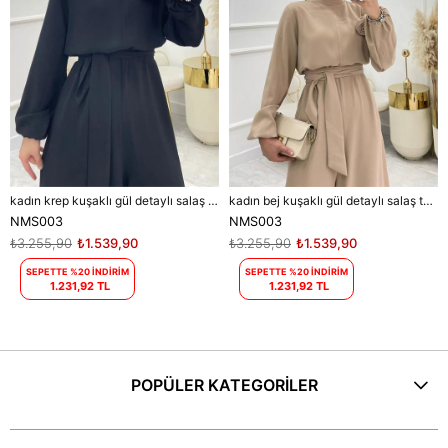
kadın krep kuşaklı gül detaylı salaş tulum DPNMS003
kadın bej kuşaklı gül detaylı salaş tulum NMS003
NMS003
NMS003
₺3.255,90
₺1.539,90
₺3.255,90
₺1.539,90
SEPETTE %20 İNDİRİM
SEPETTE %20 İNDİRİM
1.231,92 TL
1.231,92 TL
POPÜLER KATEGORİLER