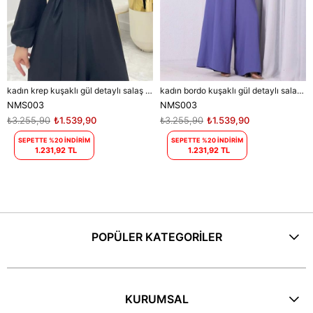
kadın krep kuşaklı gül detaylı salaş tulum DPNMS003
kadın bordo kuşaklı gül detaylı salaş tulum DPMS003
NMS003
NMS003
₺3.255,90
₺1.539,90
₺3.255,90
₺1.539,90
SEPETTE %20 İNDİRİM
SEPETTE %20 İNDİRİM
1.231,92 TL
1.231,92 TL
POPÜLER KATEGORİLER
KURUMSAL