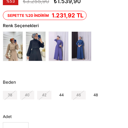
₺3.255,90
₺1.539,90
%
53
İndirim
1.231,92 TL
SEPETTE %20 İNDİRİM
Renk Seçenekleri
Beden
38
40
42
44
46
48
Adet