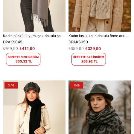
Kadın püsküllü yumuşak dokulu şal DPAKS045
Kadın kışlık kalın dokulu örme atkı DPAKS050
DPAKS045
DPAKS050
₺769,90
₺412,90
₺659,90
₺329,90
SEPETTE %20 İNDİRİM
SEPETTE %20 İNDİRİM
330,32 TL
263,92 TL
%46
%49