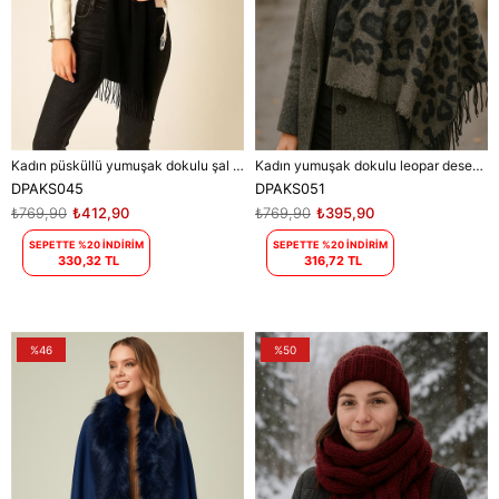
Kadın püsküllü yumuşak dokulu şal DPAKS045
Kadın yumuşak dokulu leopar desen püsküllü şal atkı DPAKS051
DPAKS045
DPAKS051
₺769,90
₺412,90
₺769,90
₺395,90
SEPETTE %20 İNDİRİM
SEPETTE %20 İNDİRİM
330,32 TL
316,72 TL
%46
%50