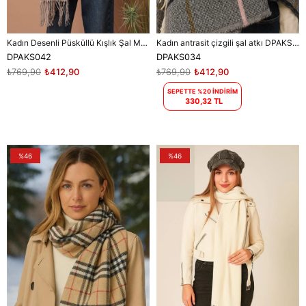
Kadın Desenli Püsküllü Kışlık Şal Mavi Pembe DPAKS042
Kadın antrasit çizgili şal atkı DPAKS034
DPAKS042
DPAKS034
₺769,90
₺412,90
₺769,90
₺412,90
SEPETTE %20 İNDİRİM
330,32 TL
%46
%46