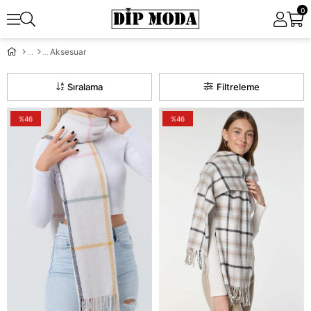
0
Aksesuar
Sıralama
Filtreleme
%46
%46