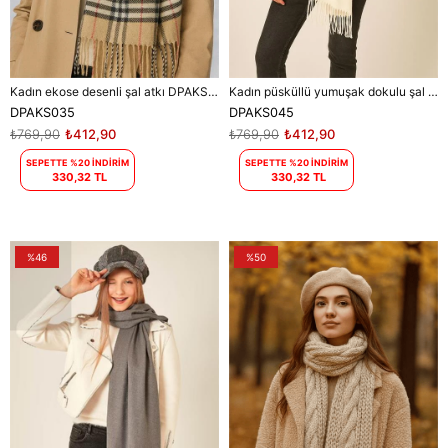
Kadın ekose desenli şal atkı DPAKS035
Kadın püsküllü yumuşak dokulu şal DPAKS045
DPAKS035
DPAKS045
₺769,90
₺412,90
₺769,90
₺412,90
SEPETTE %20 İNDİRİM
SEPETTE %20 İNDİRİM
330,32 TL
330,32 TL
%46
%50