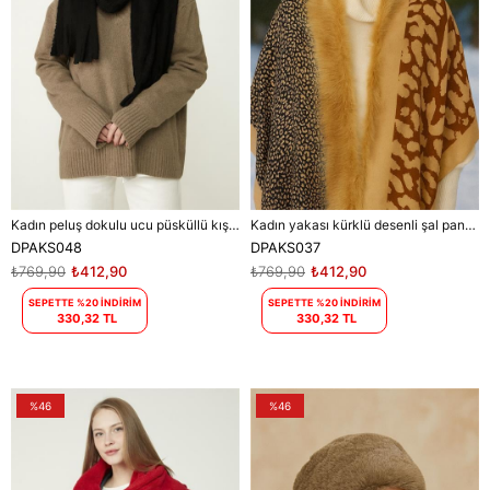
Kadın peluş dokulu ucu püsküllü kışlık şal atkı DPAKS048
Kadın yakası kürklü desenli şal panço DPAKS037
DPAKS048
DPAKS037
₺769,90
₺412,90
₺769,90
₺412,90
SEPETTE %20 İNDİRİM
SEPETTE %20 İNDİRİM
330,32 TL
330,32 TL
%46
%46