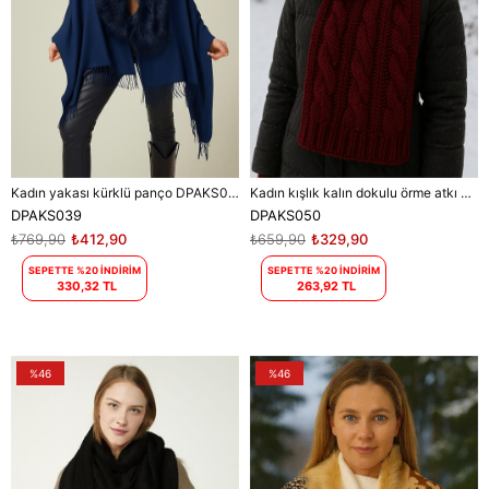
Kadın yakası kürklü panço DPAKS039
Kadın kışlık kalın dokulu örme atkı DPAKS050
DPAKS039
DPAKS050
₺769,90
₺412,90
₺659,90
₺329,90
SEPETTE %20 İNDİRİM
SEPETTE %20 İNDİRİM
330,32 TL
263,92 TL
%46
%46