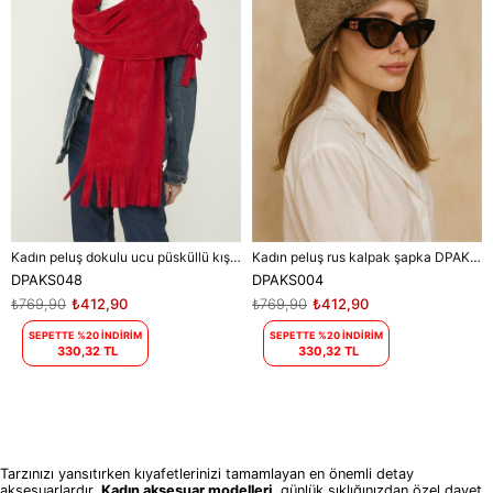
Kadın peluş dokulu ucu püsküllü kışlık şal atkı DPAKS048
Kadın peluş rus kalpak şapka DPAKS004
DPAKS048
DPAKS004
₺769,90
₺412,90
₺769,90
₺412,90
SEPETTE %20 İNDİRİM
SEPETTE %20 İNDİRİM
330,32 TL
330,32 TL
Tarzınızı yansıtırken kıyafetlerinizi tamamlayan en önemli detay
aksesuarlardır.
Kadın aksesuar modelleri
, günlük şıklığınızdan özel davet