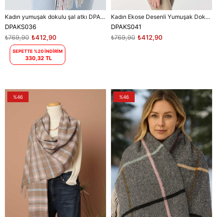
Kadın yumuşak dokulu şal atkı DPAKS036
Kadın Ekose Desenli Yumuşak Dokulu Püsküllü Şal - Gri/Ekru
DPAKS036
DPAKS041
₺769,90
₺412,90
₺769,90
₺412,90
SEPETTE %20 İNDİRİM
330,32 TL
%46
%46