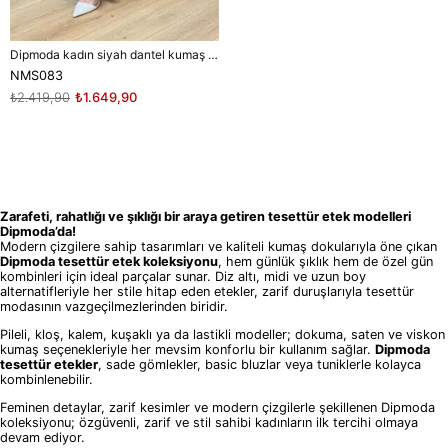
Dipmoda kadın siyah dantel kumaş maxi boy tesettür etek
NMS083
₺2.419,90
₺1.649,90
Zarafeti, rahatlığı ve şıklığı bir araya getiren tesettür etek modelleri
Dipmoda’da!
Modern çizgilere sahip tasarımları ve kaliteli kumaş dokularıyla öne çıkan
Dipmoda tesettür etek koleksiyonu
, hem günlük şıklık hem de özel gün
kombinleri için ideal parçalar sunar. Diz altı, midi ve uzun boy
alternatifleriyle her stile hitap eden etekler, zarif duruşlarıyla tesettür
modasının vazgeçilmezlerinden biridir.
Pileli, kloş, kalem, kuşaklı ya da lastikli modeller; dokuma, saten ve viskon
kumaş seçenekleriyle her mevsim konforlu bir kullanım sağlar.
Dipmoda
tesettür etekler
, sade gömlekler, basic bluzlar veya tuniklerle kolayca
kombinlenebilir.
Feminen detaylar, zarif kesimler ve modern çizgilerle şekillenen Dipmoda
koleksiyonu; özgüvenli, zarif ve stil sahibi kadınların ilk tercihi olmaya
devam ediyor.