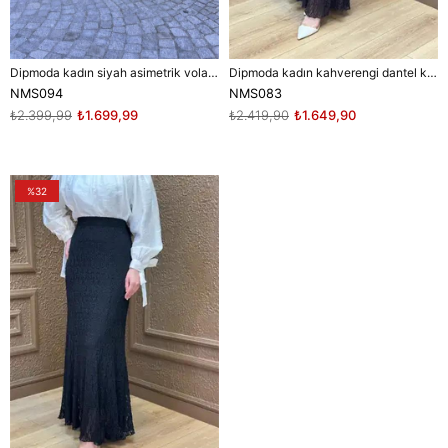
Dipmoda kadın siyah asimetrik volanlı kat kat puantiye desen tam boy tesettür etek ------ NMS094
Dipmoda kadın kahverengi dantel kumaş maxi boy tesettür etek
NMS094
NMS083
₺2.399,99
₺1.699,99
₺2.419,90
₺1.649,90
%32