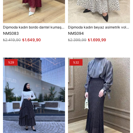
Dipmoda kadın bordo dantel kumaş maxi boy tesettür etek
Dipmoda kadın beyaz asimetrik volanlı kat kat puantiye desen tam boy tesettür etek ---NMS094
NMS083
NMS094
₺2.419,90
₺1.649,90
₺2.399,99
₺1.699,99
%29
%32