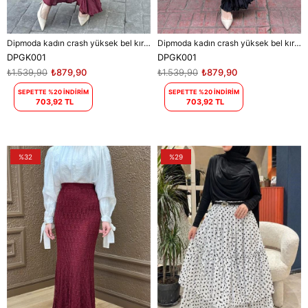
Dipmoda kadın crash yüksek bel kırışık saten etek DPGK001
Dipmoda kadın crash yüksek bel kırışık saten etek DPGK001
DPGK001
DPGK001
₺1.539,90
₺879,90
₺1.539,90
₺879,90
SEPETTE %20 İNDİRİM
SEPETTE %20 İNDİRİM
703,92 TL
703,92 TL
%32
%29