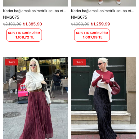
Kadın bağlamalı asimetrik scuba etek NMS075
Kadın bağlamalı asimetrik scuba etek NMS075
NMS075
NMS075
₺2.199,90
₺1.385,90
₺1.999,99
₺1.259,99
SEPETTE %20 İNDİRİM
SEPETTE %20 İNDİRİM
1.108,72 TL
1.007,99 TL
%43
%43