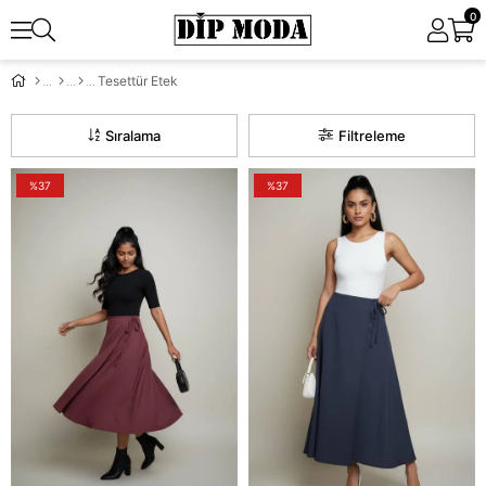
0
Tesettür Etek
Sıralama
Filtreleme
%37
%37