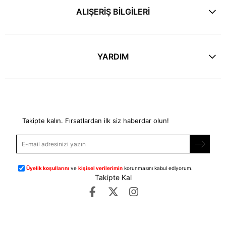
ALIŞERİŞ BİLGİLERİ
YARDIM
E-Bülten
Takipte kalın. Fırsatlardan ilk siz haberdar olun!
Üyelik koşullarını
ve
kişisel verilerimin
korunmasını kabul ediyorum.
Takipte Kal
©
dipmoda.com
- Tüm Hakları Saklıdır.