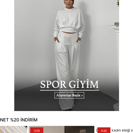
NET %20 İNDİRİM
%29
%42