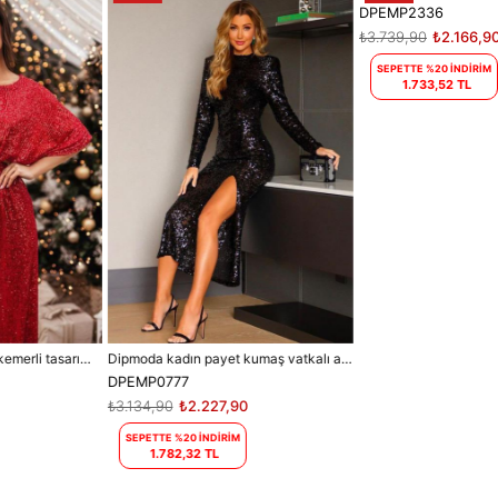
Dipmoda kadın payet kumaş vatkalı abiye elbise DPEMP0777
Dipmoda kadın eteği volanlı pul payet abiye elbise DPEMP2336
DPEMP0777
DPEMP2336
₺3.134,90
₺2.227,90
₺3.739,90
₺2.166,90
SEPETTE %20 İNDİRİM
SEPETTE %20 İNDİRİM
1.782,32 TL
1.733,52 TL