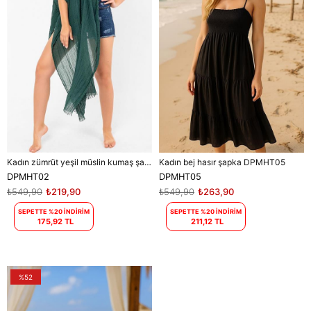
Kadın zümrüt yeşil müslin kumaş şal pareo DPMHT02
Kadın bej hasır şapka DPMHT05
DPMHT02
DPMHT05
₺549,90
₺219,90
₺549,90
₺263,90
SEPETTE %20 İNDİRİM
SEPETTE %20 İNDİRİM
175,92 TL
211,12 TL
%52