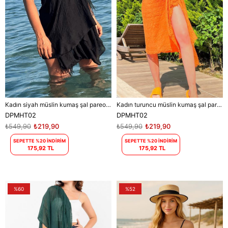
Kadın siyah müslin kumaş şal pareo DPMHT02
Kadın turuncu müslin kumaş şal pareo DPMHT02
DPMHT02
DPMHT02
₺549,90
₺219,90
₺549,90
₺219,90
SEPETTE %20 İNDİRİM
SEPETTE %20 İNDİRİM
175,92 TL
175,92 TL
%60
%52