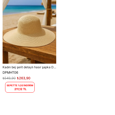
Kadın bej şerit detaylı hasır şapka DPMHT06
DPMHT06
₺549,90
₺263,90
SEPETTE %20 İNDİRİM
211,12 TL