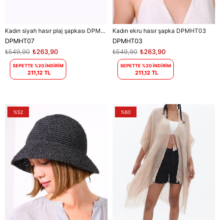
Kadın siyah hasır plaj şapkası DPMHT07
Kadın ekru hasır şapka DPMHT03
DPMHT07
DPMHT03
₺549,90
₺263,90
₺549,90
₺263,90
SEPETTE %20 İNDİRİM
SEPETTE %20 İNDİRİM
211,12 TL
211,12 TL
%52
%60