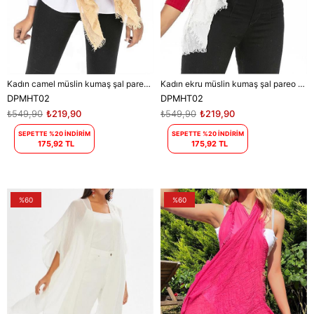
Kadın camel müslin kumaş şal pareo DPMHT02
Kadın ekru müslin kumaş şal pareo DPMHT02
DPMHT02
DPMHT02
₺549,90
₺219,90
₺549,90
₺219,90
SEPETTE %20 İNDİRİM
SEPETTE %20 İNDİRİM
175,92 TL
175,92 TL
%60
%60