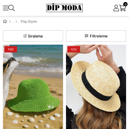
0
Plaj Giyim
Sıralama
Filtreleme
%60
%52