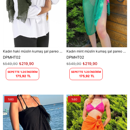
Kadın haki müslin kumaş şal pareo DPMHT02
Kadın mint müslin kumaş şal pareo DPMHT02
DPMHT02
DPMHT02
₺549,90
₺219,90
₺549,90
₺219,90
SEPETTE %20 İNDİRİM
SEPETTE %20 İNDİRİM
175,92 TL
175,92 TL
%60
%60