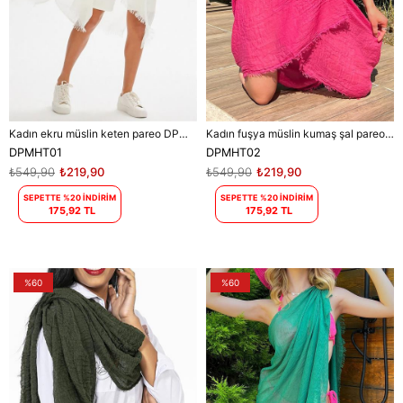
Kadın ekru müslin keten pareo DPMHT01
Kadın fuşya müslin kumaş şal pareo DPMHT02
DPMHT01
DPMHT02
₺549,90
₺219,90
₺549,90
₺219,90
SEPETTE %20 İNDİRİM
SEPETTE %20 İNDİRİM
175,92 TL
175,92 TL
%60
%60