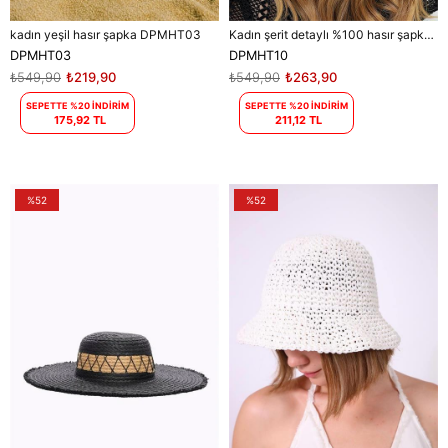
kadın yeşil hasır şapka DPMHT03
Kadın şerit detaylı %100 hasır şapka DPMHT10
DPMHT03
DPMHT10
₺549,90
₺219,90
₺549,90
₺263,90
SEPETTE %20 İNDİRİM
SEPETTE %20 İNDİRİM
175,92 TL
211,12 TL
%52
%52