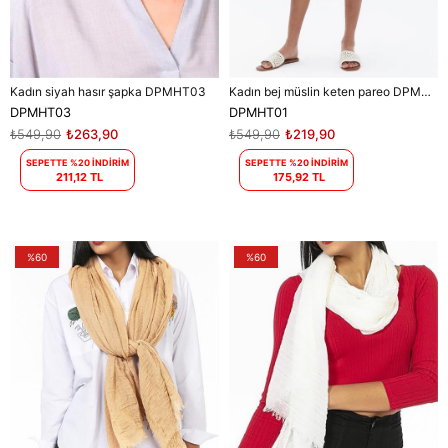
Kadın siyah hasır şapka DPMHT03
Kadın bej müslin keten pareo DPMHT01
DPMHT03
DPMHT01
₺549,90
₺263,90
₺549,90
₺219,90
SEPETTE %20 İNDİRİM
SEPETTE %20 İNDİRİM
211,12 TL
175,92 TL
%60
%60