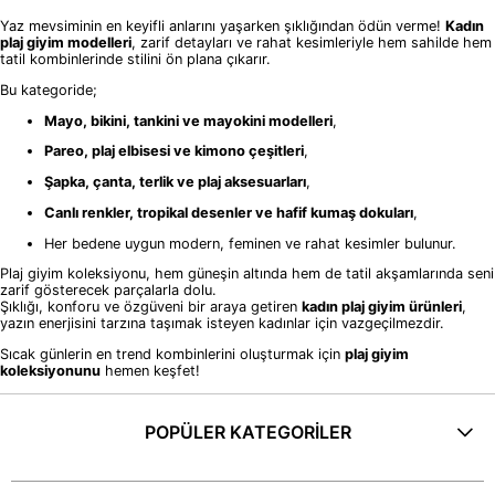
Yaz mevsiminin en keyifli anlarını yaşarken şıklığından ödün verme!
Kadın
plaj giyim modelleri
, zarif detayları ve rahat kesimleriyle hem sahilde hem
tatil kombinlerinde stilini ön plana çıkarır.
Bu kategoride;
Mayo, bikini, tankini ve mayokini modelleri
,
Pareo, plaj elbisesi ve kimono çeşitleri
,
Şapka, çanta, terlik ve plaj aksesuarları
,
Canlı renkler, tropikal desenler ve hafif kumaş dokuları
,
Her bedene uygun modern, feminen ve rahat kesimler bulunur.
Plaj giyim koleksiyonu, hem güneşin altında hem de tatil akşamlarında seni
zarif gösterecek parçalarla dolu.
Şıklığı, konforu ve özgüveni bir araya getiren
kadın plaj giyim ürünleri
,
yazın enerjisini tarzına taşımak isteyen kadınlar için vazgeçilmezdir.
Sıcak günlerin en trend kombinlerini oluşturmak için
plaj giyim
koleksiyonunu
hemen keşfet!
POPÜLER KATEGORİLER