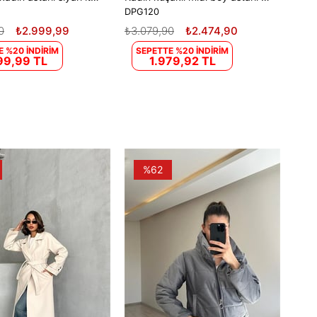
DPG120
0
₺2.999,99
₺3.079,90
₺2.474,90
E %20 İNDİRİM
SEPETTE %20 İNDİRİM
99,99 TL
1.979,92 TL
%62