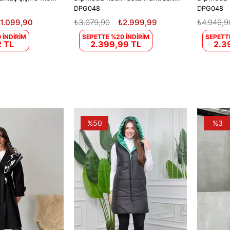
DPG048
DPG048
1.099,90
₺3.079,90
₺2.999,99
₺4.949,9
 İNDİRİM
SEPETTE %20 İNDİRİM
SEPETT
 TL
2.399,99 TL
2.3
%50
%3