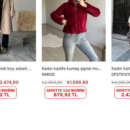
Kadın kuşaklı midi boy astarlı kaban DPG120
Kadın kadife kumaş şişme mont NM005
NM005
DPSTR101
2.474,90
₺2.859,90
₺1.099,90
₺4.289,9
 İNDİRİM
SEPETTE %20 İNDİRİM
SEPETT
2 TL
879,92 TL
2.4