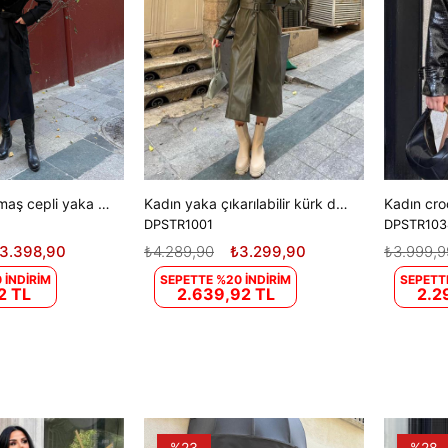
Kadın kaşe kumaş cepli yaka kürklü tam boy kuşaklı kaban DPSTR1003
Kadın yaka çıkarılabilir kürk detaylı düğmeli deri trençkot DPSTR1001
DPSTR1001
DPSTR103
3.398,90
₺4.289,90
₺3.299,90
₺3.999,9
 İNDİRİM
SEPETTE %20 İNDİRİM
SEPETT
2 TL
2.639,92 TL
2.2
%23
%28