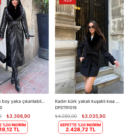
Kadın tam boy yaka çıkarılabilir kürklü croco deri kaban DPSTR1040
Kadın kürk yakalı kuşaklı kısa boy kaşe kaban DPSTR1019
0
DPSTR1019
0
₺3.398,90
₺4.289,90
₺3.035,90
E %20 İNDİRİM
SEPETTE %20 İNDİRİM
19,12 TL
2.428,72 TL