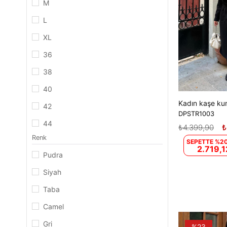
M
L
XL
36
38
40
42
DPSTR1003
44
₺4.399,90
₺
Renk
46
SEPETTE %20
2.719,1
Pudra
48
Siyah
Taba
Camel
Gri
%23