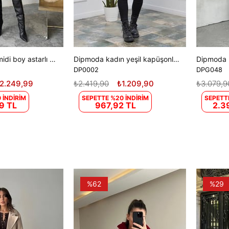
Kadın kuşaklı midi boy astarlı kaban DPG120
Dipmoda kadın yeşil kapüşonlu kapitone çift taraflı yelek DP0002
DP0002
DPG048
2.249,99
₺2.419,90
₺1.209,90
₺3.079,9
 İNDİRİM
SEPETTE %20 İNDİRİM
SEPETT
9 TL
967,92 TL
2.3
%62
%29