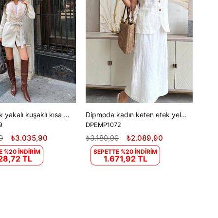
Kadın kürk yakalı kuşaklı kısa boy kaşe kaban DPSTR1019
Dipmoda kadın keten etek yelek alt üst ikili takım DPEMP1072
9
DPEMP1072
0
₺3.035,90
₺3.189,90
₺2.089,90
E %20 İNDİRİM
SEPETTE %20 İNDİRİM
28,72 TL
1.671,92 TL