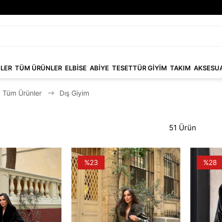
NLER
TÜM ÜRÜNLER
ELBİSE
ABİYE
TESETTÜR GİYİM
TAKIM
AKSESU
Tüm Ürünler
Dış Giyim
51 Ürün
%23
%28