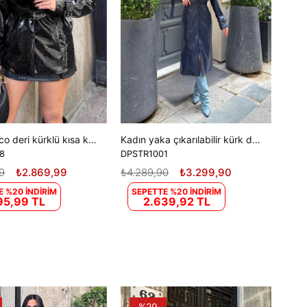
Kadın croco deri kürklü kısa kemerli kaban DPSTR1038
Kadın yaka çıkarılabilir kürk detaylı düğmeli deri trençkot DPSTR1001
8
DPSTR1001
9
₺2.869,99
₺4.289,90
₺3.299,90
E %20 İNDİRİM
SEPETTE %20 İNDİRİM
95,99 TL
2.639,92 TL
%29