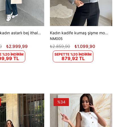
Dipmoda kadın astarlı bej ithal kaşe kaban DPG048
Kadın kadife kumaş şişme mont NM005
NM005
0
₺2.999,99
₺2.859,90
₺1.099,90
E %20 İNDİRİM
SEPETTE %20 İNDİRİM
99,99 TL
879,92 TL
%34