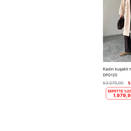
DPG120
₺3.079,90
₺
SEPETTE %20
1.979,9