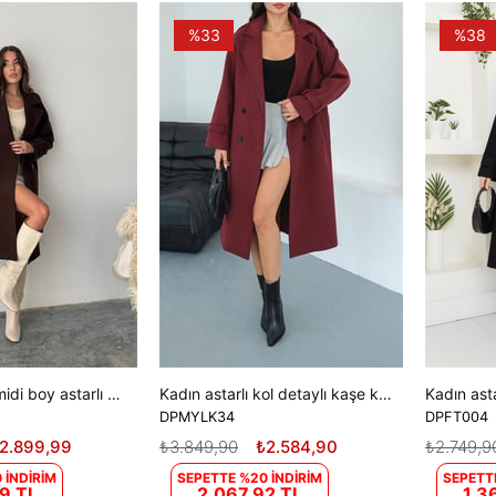
%33
%38
Kadın kuşaklı midi boy astarlı kaban DPG120
Kadın astarlı kol detaylı kaşe kaban DPMYLK34
DPMYLK34
DPFT004
2.899,99
₺3.849,90
₺2.584,90
₺2.749,9
 İNDİRİM
SEPETTE %20 İNDİRİM
SEPETT
9 TL
2.067,92 TL
1.3