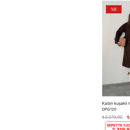
%6
DPG120
₺3.079,90
₺
SEPETTE %20
2.319,9