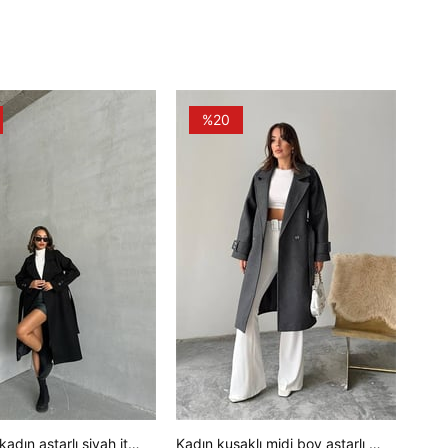
%20
Dipmoda kadın astarlı siyah ithal kaşe kaban DPG048
Kadın kuşaklı midi boy astarlı kaban DPG120