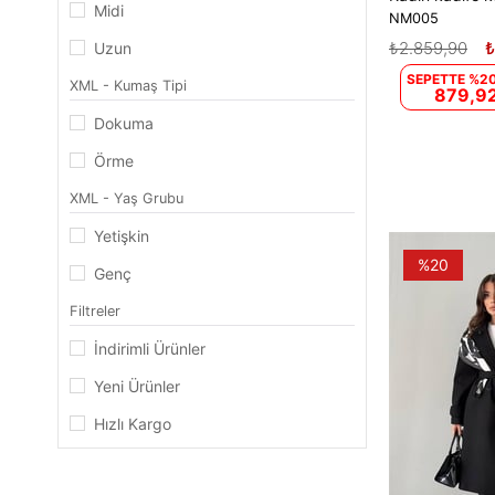
Midi
NM005
₺2.859,90
₺
Uzun
SEPETTE %20
XML - Kumaş Tipi
879,92
Dokuma
Örme
XML - Yaş Grubu
Yetişkin
%20
Genç
Filtreler
İndirimli Ürünler
Yeni Ürünler
Hızlı Kargo