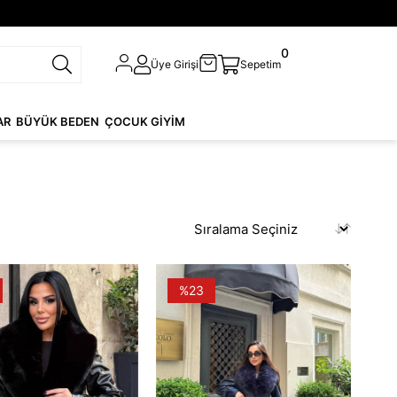
0
Üye Girişi
Sepetim
AR
BÜYÜK BEDEN
ÇOCUK GİYİM
%23