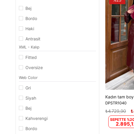
Bej
Bordo
Haki
Antrasit
XML - Kalıp
Kahverengi
Fitted
Lacivert
Oversize
Yeşil
Web Color
Beyaz
Gri
Vizon
Siyah
Mavi
DPSTR1040
Bej
₺4.729,90
₺
Kahverengi
SEPETTE %20
2.895,1
Bordo