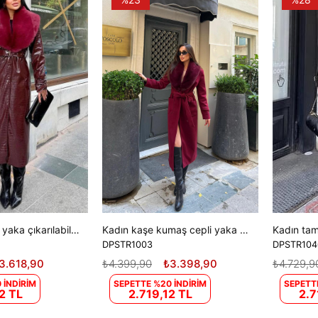
Kadın tam boy yaka çıkarılabilir kürklü croco deri kaban DPSTR1040
Kadın kaşe kumaş cepli yaka kürklü tam boy kuşaklı kaban DPSTR1003
DPSTR1003
DPSTR104
3.618,90
₺4.399,90
₺3.398,90
₺4.729,9
 İNDİRİM
SEPETTE %20 İNDİRİM
SEPETT
2 TL
2.719,12 TL
2.7