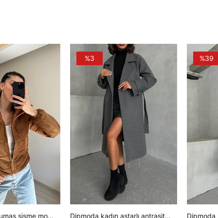
%3
%39
Kadın kadife kumaş şişme mont NM005
Dipmoda kadın astarlı antrasit ithal kaşe kaban DPG048