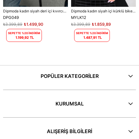
Dipmoda kadın siyah deri içi kıvırcık biker ceket DPG049
Dipmoda kadın siyah içi kürklü biker süet ceket DPMYLK12
DPG049
MYLK12
₺3.399,89
₺1.499,90
₺3.399,89
₺1.859,89
SEPETTE %20 İNDİRİM
SEPETTE %20 İNDİRİM
1.199,92 TL
1.487,91 TL
POPÜLER KATEGORİLER
KURUMSAL
ALIŞERİŞ BİLGİLERİ