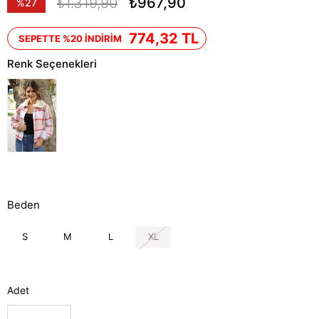
₺1.319,90
₺967,90
%
27
İndirim
774,32 TL
SEPETTE %20 İNDİRİM
Renk Seçenekleri
Beden
S
M
L
XL
Adet