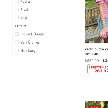
Pudra
Siyah
Yeşil
Filtreler
İndirimli Ürünler
Yeni Ürünler
Hızlı Kargo
DP10048
₺659,90
₺3
SEPETTE %20
263,92
%50