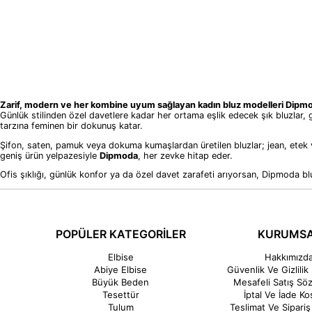
Zarif, modern ve her kombine uyum sağlayan kadın bluz modelleri Dipmo
Günlük stilinden özel davetlere kadar her ortama eşlik edecek şık bluzlar, 
tarzına feminen bir dokunuş katar.
Şifon, saten, pamuk veya dokuma kumaşlardan üretilen bluzlar; jean, etek v
geniş ürün yelpazesiyle
Dipmoda
, her zevke hitap eder.
Ofis şıklığı, günlük konfor ya da özel davet zarafeti arıyorsan, Dipmoda blu
POPÜLER KATEGORİLER
KURUMS
Elbise
Hakkımızd
Abiye Elbise
Güvenlik Ve Gizlilik 
Büyük Beden
Mesafeli Satış Sö
Tesettür
İptal Ve İade Koş
Tulum
Teslimat Ve Sipariş 