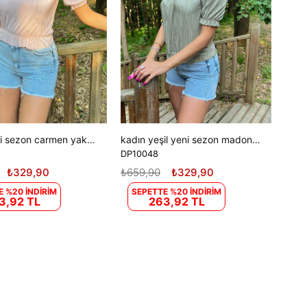
kadın yeni sezon carmen yaka fitilli bluz DP10048
kadın yeşil yeni sezon madonna yaka fitilli bluz DP10048
DP10048
₺329,90
₺659,90
₺329,90
E %20 İNDİRİM
SEPETTE %20 İNDİRİM
3,92 TL
263,92 TL