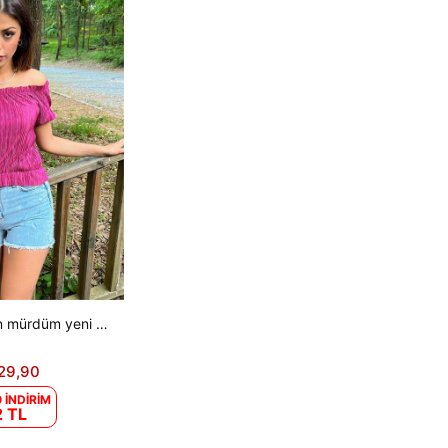
Dipmoda kadın mürdüm yeni sezon madonna yaka fitilli bluz DP10048
29,90
 İNDİRİM
 TL