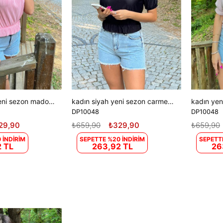
kadın pudra yeni sezon madonna yaka fitilli bluz DP10048
kadın siyah yeni sezon carmen yaka bluz DP10048
DP10048
DP10048
29,90
₺659,90
₺329,90
₺659,90
 İNDİRİM
SEPETTE %20 İNDİRİM
SEPETT
 TL
263,92 TL
26