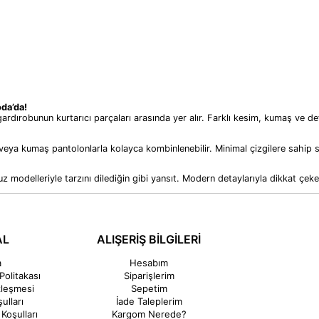
da’da!
gardırobunun kurtarıcı parçaları arasında yer alır. Farklı kesim, kumaş ve d
eya kumaş pantolonlarla kolayca kombinlenebilir. Minimal çizgilere sahip s
z modelleriyle tarzını dilediğin gibi yansıt. Modern detaylarıyla dikkat çeke
AL
ALIŞERİŞ BİLGİLERİ
a
Hesabım
Politakası
Siparişlerim
zleşmesi
Sepetim
ulları
İade Taleplerim
Koşulları
Kargom Nerede?