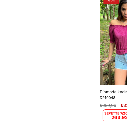
DP10048
₺659,90
₺3
SEPETTE %20
263,92