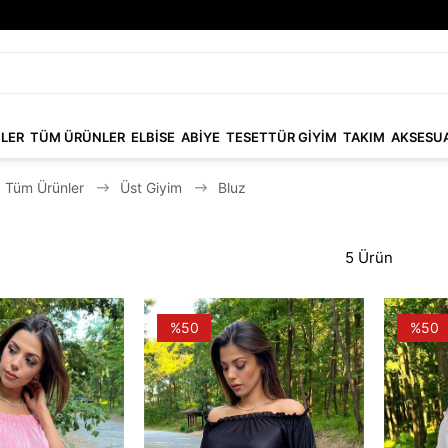
NLER
TÜM ÜRÜNLER
ELBİSE
ABİYE
TESETTÜR GİYİM
TAKIM
AKSESU
Tüm Ürünler
Üst Giyim
Bluz
5 Ürün
%50
%50