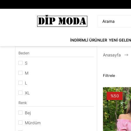
İNDİRİMLİ ÜRÜNLER
YENİ GELE
Beden
Anasayfa
S
M
Filtrele
L
XL
%50
Renk
Bej
Mürdüm