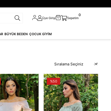
0
Üye Girişi
Sepetim
AR
BÜYÜK BEDEN
ÇOCUK GİYİM
%50