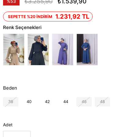
₺3.255,90
₺1.539,90
%
53
İndirim
1.231,92 TL
SEPETTE %20 İNDİRİM
Renk Seçenekleri
Beden
38
40
42
44
46
48
Adet