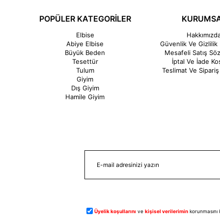
POPÜLER KATEGORİLER
KURUMS
Elbise
Hakkımızd
Abiye Elbise
Güvenlik Ve Gizlilik 
Büyük Beden
Mesafeli Satış Sö
Tesettür
İptal Ve İade Koş
Tulum
Teslimat Ve Sipariş 
Giyim
Dış Giyim
Hamile Giyim
Üyelik koşullarını
ve
kişisel verilerimin
korunmasını 