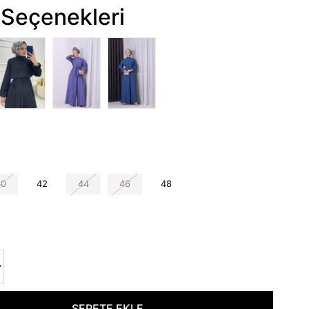
Seçenekleri
40
42
44
46
48