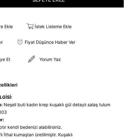
re Ekle
İstek Listeme Ekle
ır
Fiyat Düşünce Haber Ver
ye Et
Yorum Yaz
llikleri
LGİSİ:
ı:
Neşeli buti kadın krep kuşaklı gül detaylı salaş tulum
003
er:
ptır kendi bedenizi alabilirsiniz.
flı İthal kumaştan üretilmiştir. Kuşaklı