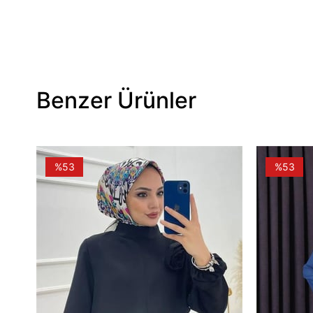
Benzer Ürünler
%53
%53