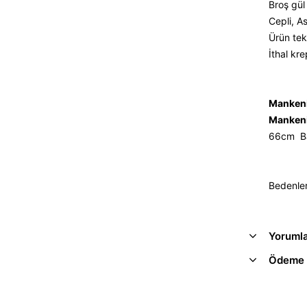
Broş gül
Cepli, A
Ürün tek
İthal kr
Mankeni
Mankeni
66cm Ba
Bedenle
Yoruml
Ödeme 