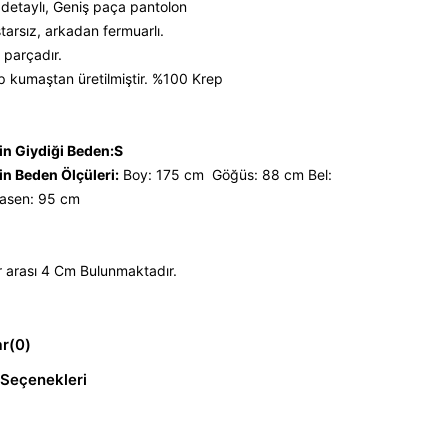
 detaylı, Geniş paça pantolon
starsız, arkadan fermuarlı.
 parçadır.
ep kumaştan üretilmiştir. %100 Krep
n Giydiği Beden:S
n Beden Ölçüleri:
Boy: 175 cm Göğüs: 88 cm Bel:
sen: 95 cm
r arası 4 Cm Bulunmaktadır.
ar
(0)
Seçenekleri