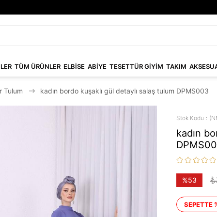
NLER
TÜM ÜRÜNLER
ELBİSE
ABİYE
TESETTÜR GİYİM
TAKIM
AKSESU
r Tulum
kadın bordo kuşaklı gül detaylı salaş tulum DPMS003
Stok Kodu
(N
kadın bor
DPMS00
₺
%
53
İndirim
SEPETTE 