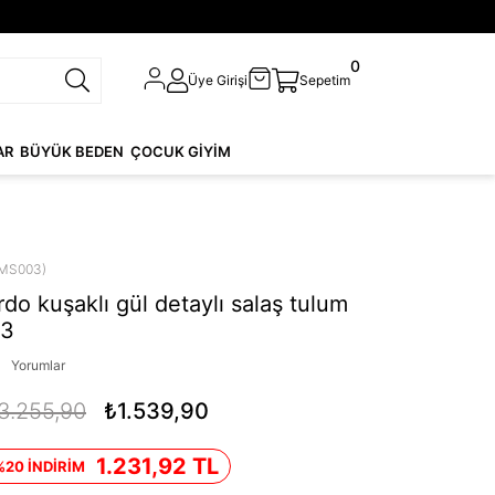
0
Üye Girişi
Sepetim
AR
BÜYÜK BEDEN
ÇOCUK GİYİM
MS003)
do kuşaklı gül detaylı salaş tulum
3
Yorumlar
3.255,90
₺1.539,90
1.231,92 TL
%20 İNDİRİM