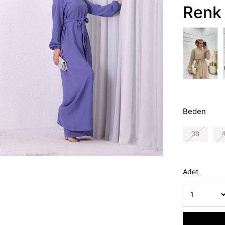
Renk 
Beden
38
Adet