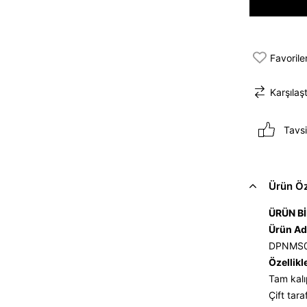
Favorile
Karşılaşt
Tavsi
Ürün Öze
ÜRÜN Bİ
Ürün Ad
DPNMS
Özellikl
Tam kalı
Çift tara