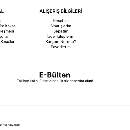
AL
ALIŞERİŞ BİLGİLERİ
a
Hesabım
Politakası
Siparişlerim
zleşmesi
Sepetim
ulları
İade Taleplerim
Koşulları
Kargom Nerede?
Favorilerim
E-Bülten
Takipte kalın. Fırsatlardan ilk siz haberdar olun!
kabul ediyorum.