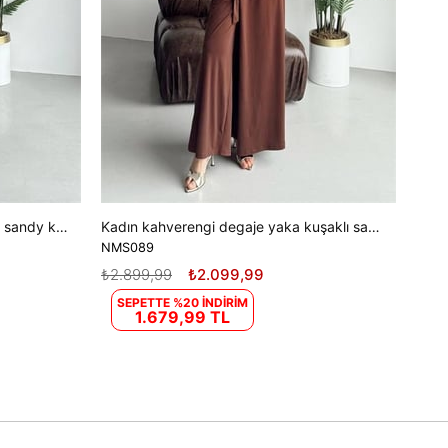
Kadın bordo degaje yaka kuşaklı sandy kumaş tesettür tulum NMS089
Kadın kahverengi degaje yaka kuşaklı sandy kumaş tesettür tulum NMS089
NMS089
₺2.899,99
₺2.099,99
SEPETTE %20 İNDİRİM
1.679,99 TL