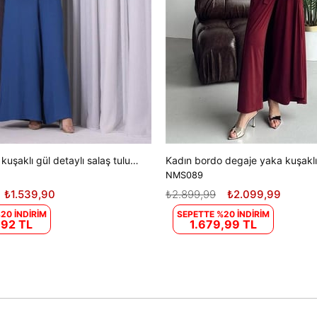
kadın bordo kuşaklı gül detaylı salaş tulum DPMS003
NMS089
₺1.539,90
₺2.899,99
₺2.099,99
20 İNDİRİM
SEPETTE %20 İNDİRİM
,92 TL
1.679,99 TL