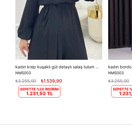
kadın krep kuşaklı gül detaylı salaş tulum DPNMS003
NMS003
NMS003
₺3.255,90
₺1.539,90
₺3.255,90
SEPETTE %20 İNDİRİM
SEPETTE %
1.231,92 TL
1.231