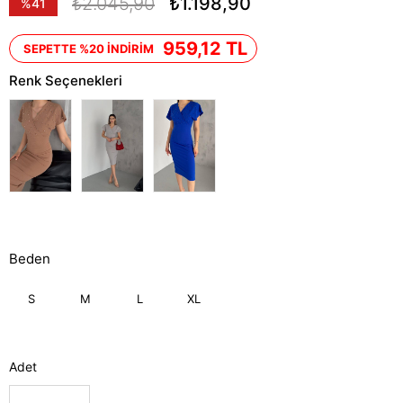
₺2.045,90
₺1.198,90
%
41
İndirim
959,12 TL
SEPETTE %20 İNDİRİM
Renk Seçenekleri
Beden
S
M
L
XL
Adet