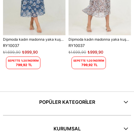
Dipmoda kadın madonna yaka kuşaklı desenli şifon elbise RY10037
Dipmoda kadın madonna yaka kuşaklı desenli şifon elbise RY10037
RY10037
RY10037
₺1.699,90
₺999,90
₺1.699,90
₺999,90
SEPETTE %20 İNDİRİM
SEPETTE %20 İNDİRİM
799,92 TL
799,92 TL
POPÜLER KATEGORİLER
KURUMSAL