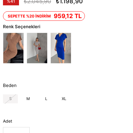
₺2.045,90
₺1.198,90
%
41
İndirim
959,12 TL
SEPETTE %20 İNDİRİM
Renk Seçenekleri
Beden
S
M
L
XL
Adet