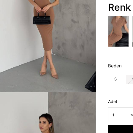
Renk 
Beden
S
Adet