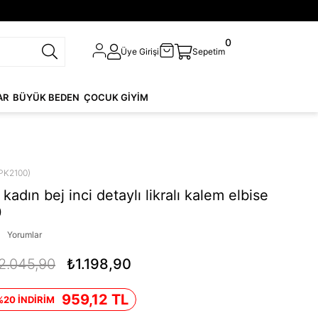
0
Üye Girişi
Sepetim
AR
BÜYÜK BEDEN
ÇOCUK GİYİM
PK2100)
adın bej inci detaylı likralı kalem elbise
0
Yorumlar
2.045,90
₺1.198,90
959,12 TL
%20 İNDİRİM