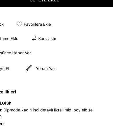
tok
Favorilere Ekle
steme Ekle
Karşılaştır
üşünce Haber Ver
ye Et
Yorum Yaz
llikleri
LGİSİ:
ı:
Dipmoda kadın inci detaylı likralı midi boy elbise
0
er: