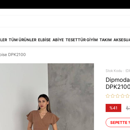
NLER
TÜM ÜRÜNLER
ELBİSE
ABİYE
TESETTÜR GİYİM
TAKIM
AKSESU
elbise DPK2100
Stok Kodu
(D
Dipmoda k
DPK210
₺
%
41
İndirim
SEPETTE 