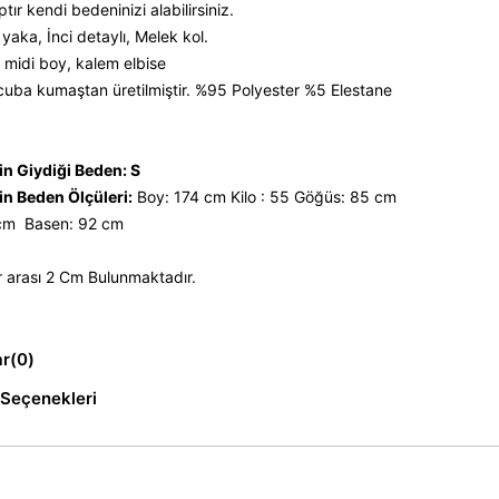
tır kendi bedeninizi alabilirsiniz.
yaka, İnci detaylı, Melek kol.
, midi boy, kalem elbise
uba kumaştan üretilmiştir. %95 Polyester %5 Elestane
n Giydiği Beden: S
n Beden Ölçüleri:
Boy: 174 cm Kilo : 55 Göğüs: 85 cm
 cm Basen: 92 cm
 arası 2 Cm Bulunmaktadır.
ar
(0)
Seçenekleri