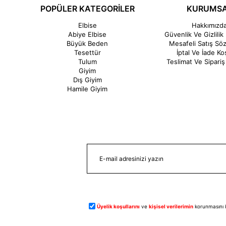
POPÜLER KATEGORİLER
KURUMS
Elbise
Hakkımızd
Abiye Elbise
Güvenlik Ve Gizlilik 
Büyük Beden
Mesafeli Satış Sö
Tesettür
İptal Ve İade Koş
Tulum
Teslimat Ve Sipariş 
Giyim
Dış Giyim
Hamile Giyim
Üyelik koşullarını
ve
kişisel verilerimin
korunmasını 