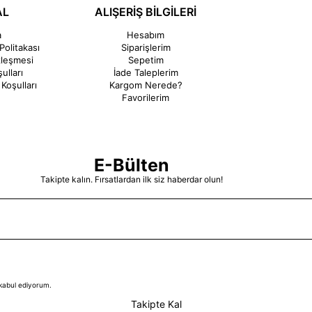
AL
ALIŞERİŞ BİLGİLERİ
a
Hesabım
Politakası
Siparişlerim
zleşmesi
Sepetim
ulları
İade Taleplerim
Koşulları
Kargom Nerede?
Favorilerim
E-Bülten
Takipte kalın. Fırsatlardan ilk siz haberdar olun!
kabul ediyorum.
Takipte Kal