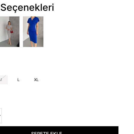
Seçenekleri
M
L
XL