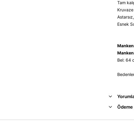
Tam kalıp
Kruvaze 
Astarsız
Esnek Sc
Mankeni
Mankeni
Bel: 64
Bedenler
Yoruml
Ödeme 