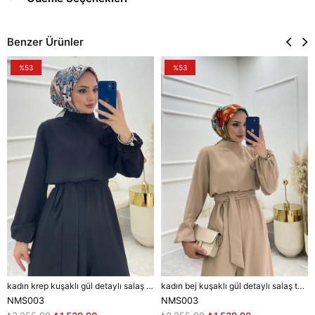
Benzer Ürünler
%53
%53
kadın krep kuşaklı gül detaylı salaş tulum DPNMS003
kadın bej kuşaklı gül detaylı salaş tulum NMS003
NMS003
NMS003