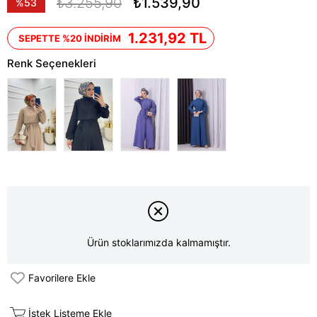
₺3.255,90
₺1.539,90
%
53
İndirim
1.231,92 TL
SEPETTE %20 İNDİRİM
Renk Seçenekleri
Ürün stoklarımızda kalmamıştır.
Favorilere Ekle
İstek Listeme Ekle