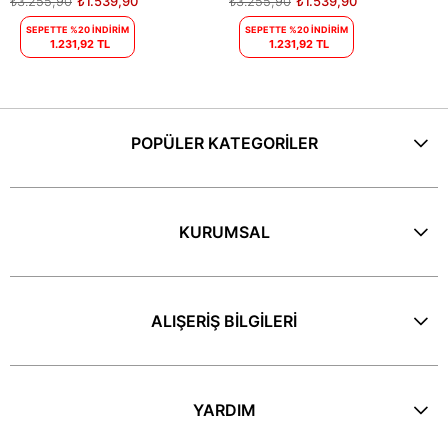
₺3.255,90
₺1.539,90
₺3.255,90
₺1.539,90
SEPETTE %20 İNDİRİM
SEPETTE %20 İNDİRİM
1.231,92 TL
1.231,92 TL
POPÜLER KATEGORİLER
KURUMSAL
ALIŞERİŞ BİLGİLERİ
YARDIM