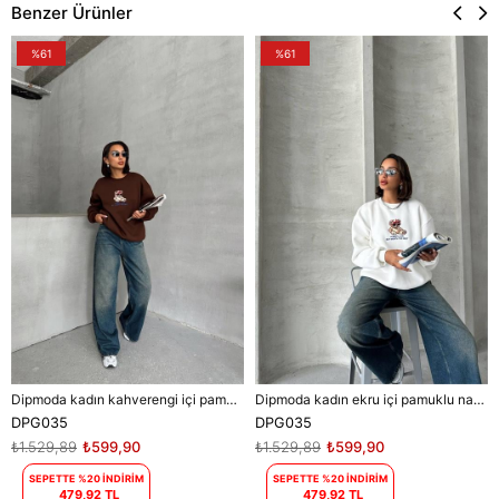
Benzer Ürünler
%61
%61
Dipmoda kadın kahverengi içi pamuklu nakış detaylı sweat DPG035
Dipmoda kadın ekru içi pamuklu nakış detaylı sweat DPG035
DPG035
DPG035
₺1.529,89
₺599,90
₺1.529,89
₺599,90
SEPETTE %20 İNDİRİM
SEPETTE %20 İNDİRİM
479,92 TL
479,92 TL