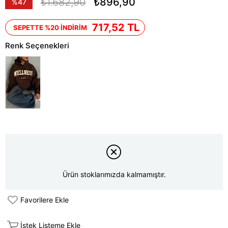
₺1.682,90
₺896,90
%
47
İndirim
717,52 TL
SEPETTE %20 İNDİRİM
Renk Seçenekleri
Ürün stoklarımızda kalmamıştır.
Favorilere Ekle
İstek Listeme Ekle