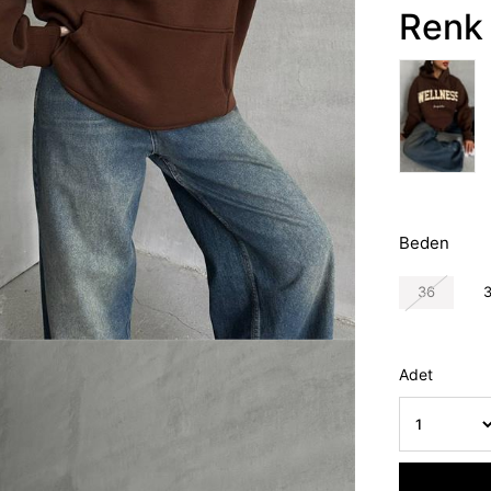
Renk 
Beden
36
Adet