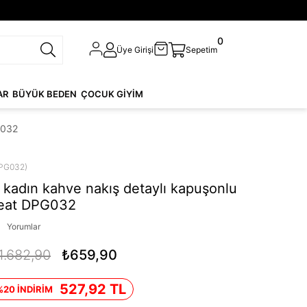
0
Üye Girişi
Sepetim
AR
BÜYÜK BEDEN
ÇOCUK GİYİM
G032
PG032)
kadın kahve nakış detaylı kapuşonlu
weat DPG032
Yorumlar
1.682,90
₺659,90
527,92 TL
%20 İNDİRİM