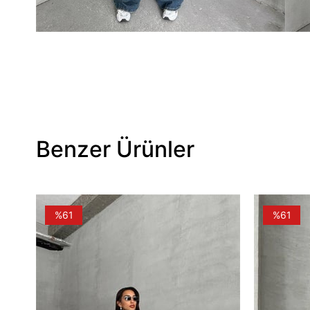
Benzer Ürünler
%61
%61