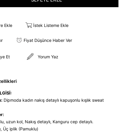
re Ekle
İstek Listeme Ekle
ır
Fiyat Düşünce Haber Ver
ye Et
Yorum Yaz
llikleri
LGİSİ:
ı:
Dipmoda kadın nakış detaylı kapuşonlu kışlık sweat
er:
u, uzun kol, Nakış detaylı, Kanguru cep detaylı.
, Üç iplik (Pamuklu)