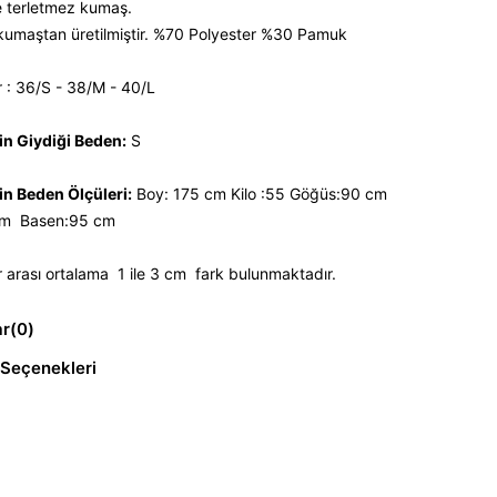
 terletmez kumaş.
 kumaştan üretilmiştir. %70 Polyester %30 Pamuk
 : 36/S - 38/M - 40/L
n Giydiği Beden:
S
n Beden Ölçüleri:
Boy: 175 cm Kilo :55 Göğüs:90 cm
cm Basen:95 cm
 arası ortalama 1 ile 3 cm fark bulunmaktadır.
ar
(0)
Seçenekleri