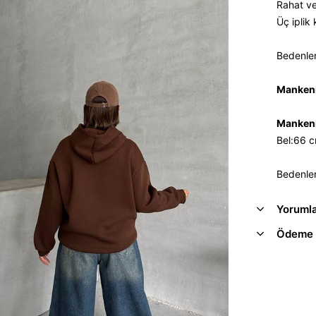
Rahat ve
Üç iplik
Bedenler
Mankeni
Mankeni
Bel:66 
Bedenler
Yoruml
Ödeme 