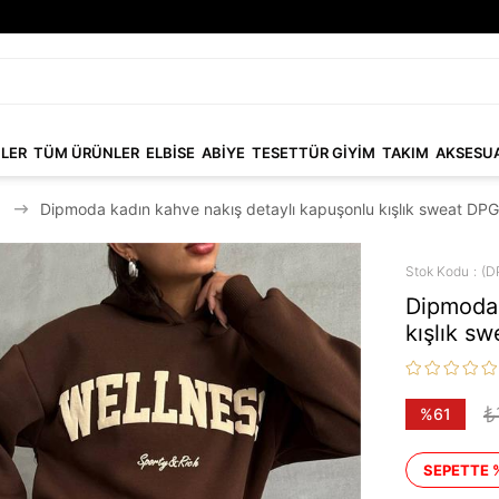
NLER
TÜM ÜRÜNLER
ELBİSE
ABİYE
TESETTÜR GİYİM
TAKIM
AKSESU
Dipmoda kadın kahve nakış detaylı kapuşonlu kışlık sweat DP
Stok Kodu
(D
Dipmoda 
kışlık s
₺
%
61
İndirim
SEPETTE 