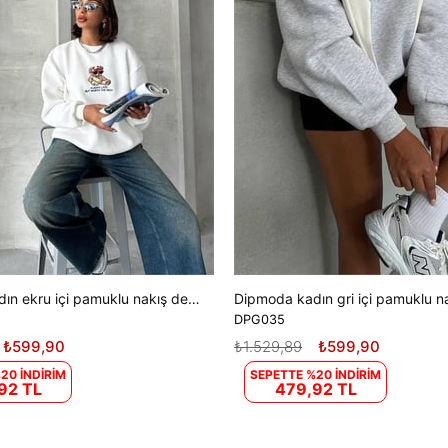
Dipmoda kadın ekru içi pamuklu nakış detaylı sweat DPG035
DPG035
₺599,90
₺1.529,89
₺599,90
20 İNDİRİM
SEPETTE %20 İNDİRİM
92 TL
479,92 TL