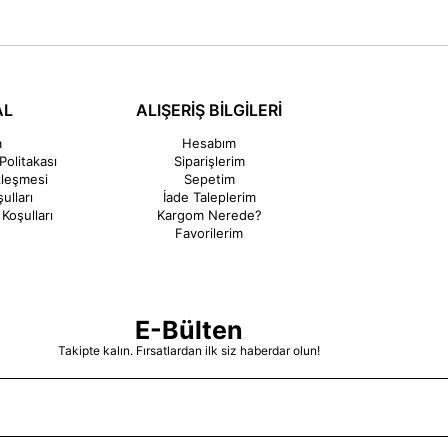
AL
ALIŞERİŞ BİLGİLERİ
a
Hesabım
Politakası
Siparişlerim
zleşmesi
Sepetim
ulları
İade Taleplerim
Koşulları
Kargom Nerede?
Favorilerim
E-Bülten
Takipte kalın. Fırsatlardan ilk siz haberdar olun!