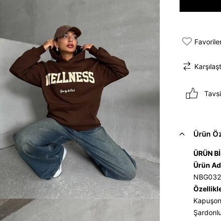
Favorile
Karşılaşt
Tavsi
Ürün Öze
ÜRÜN Bİ
Ürün Ad
NBG032
Özellikl
Kapuşonl
Şardonlu