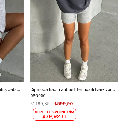
Dipmoda kadın gri içi pamuklu nakış detaylı sweat DPG035
Dipmoda kadın antrasit fermuarlı New york sweat DPG050
DPG050
₺1.199,89
₺599,90
SEPETTE %20 İNDİRİM
479,92 TL