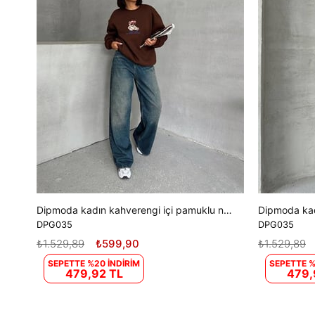
Dipmoda kadın kahverengi içi pamuklu nakış detaylı sweat DPG035
DPG035
DPG035
₺1.529,89
₺599,90
₺1.529,89
SEPETTE %20 İNDİRİM
SEPETTE %
479,92 TL
479,