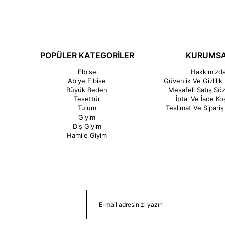
POPÜLER KATEGORİLER
KURUMS
Elbise
Hakkımızd
Abiye Elbise
Güvenlik Ve Gizlilik 
Büyük Beden
Mesafeli Satış Sö
Tesettür
İptal Ve İade Koş
Tulum
Teslimat Ve Sipariş 
Giyim
Dış Giyim
Hamile Giyim