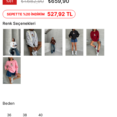
₺1.682,90
₺659,90
%
61
İndirim
527,92 TL
SEPETTE %20 İNDİRİM
Renk Seçenekleri
Beden
36
38
40