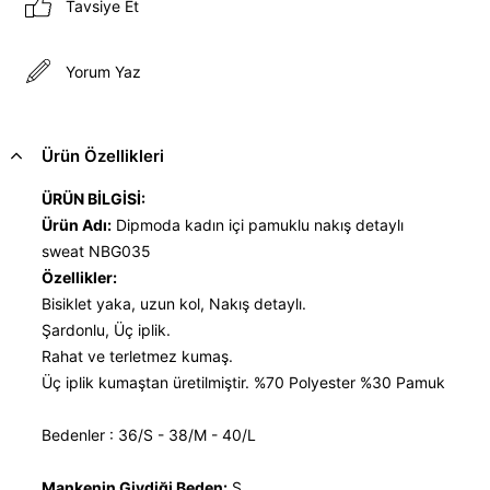
Tavsiye Et
Yorum Yaz
Ürün Özellikleri
ÜRÜN BİLGİSİ:
Ürün Adı:
Dipmoda kadın içi pamuklu nakış detaylı
sweat NBG035
Özellikler:
Bisiklet yaka, uzun kol, Nakış detaylı.
Şardonlu, Üç iplik.
Rahat ve terletmez kumaş.
Üç iplik kumaştan üretilmiştir. %70 Polyester %30 Pamuk
Bedenler : 36/S - 38/M - 40/L
Mankenin Giydiği Beden:
S