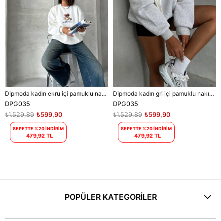
Dipmoda kadın ekru içi pamuklu nakış detaylı sweat DPG035
Dipmoda kadın gri içi pamuklu nakış detaylı sweat DPG035
DPG035
DPG035
₺1.529,89
₺599,90
₺1.529,89
₺599,90
SEPETTE %20 İNDİRİM
SEPETTE %20 İNDİRİM
479,92 TL
479,92 TL
POPÜLER KATEGORİLER