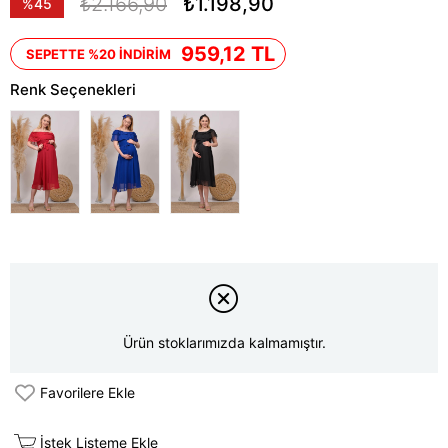
₺2.166,90
₺1.198,90
%
45
İndirim
959,12 TL
SEPETTE %20 İNDİRİM
Renk Seçenekleri
Ürün stoklarımızda kalmamıştır.
Favorilere Ekle
İstek Listeme Ekle