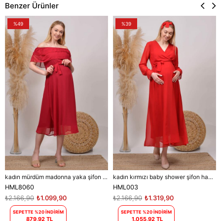
Benzer Ürünler
%49
%39
kadın mürdüm madonna yaka şifon hamile elbisesi DPHML8060
kadın kırmızı baby shower şifon hamile elbise DPHML003
HML8060
HML003
₺2.166,90
₺1.099,90
₺2.166,90
₺1.319,90
SEPETTE %20 İNDİRİM
SEPETTE %20 İNDİRİM
879,92 TL
1.055,92 TL