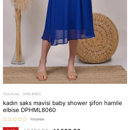
Stok Kodu
(HML8060)
kadın saks mavisi baby shower şifon hamile
elbise DPHML8060
Yorumlar