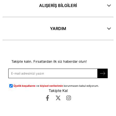
ALIŞERİŞ BİLGİLERİ
YARDIM
E-Bülten
Takipte kalın. Fırsatlardan ilk siz haberdar olun!
Üyelik koşullarını
ve
kişisel verilerimin
korunmasını kabul ediyorum.
Takipte Kal
©
dipmoda.com
- Tüm Hakları Saklıdır.