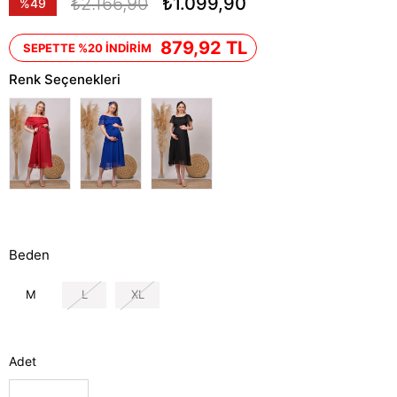
₺2.166,90
₺1.099,90
%
49
İndirim
879,92 TL
SEPETTE %20 İNDİRİM
Renk Seçenekleri
Beden
M
L
XL
Adet