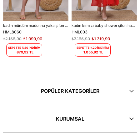
kadın mürdüm madonna yaka şifon hamile elbisesi DPHML8060
kadın kırmızı baby shower şifon hamile elbise DPHML003
HML8060
HML003
₺2.166,90
₺1.099,90
₺2.166,90
₺1.319,90
SEPETTE %20 İNDİRİM
SEPETTE %20 İNDİRİM
879,92 TL
1.055,92 TL
POPÜLER KATEGORİLER
KURUMSAL