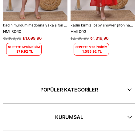
kadın mürdüm madonna yaka şifon hamile elbisesi DPHML8060
kadın kırmızı baby shower şifon hamile elbise DPHML003
HML8060
HML003
₺2.166,90
₺1.099,90
₺2.166,90
₺1.319,90
SEPETTE %20 İNDİRİM
SEPETTE %20 İNDİRİM
879,92 TL
1.055,92 TL
POPÜLER KATEGORİLER
KURUMSAL