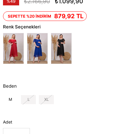
₺2.166,90
₺1.099,90
%
49
İndirim
879,92 TL
SEPETTE %20 İNDİRİM
Renk Seçenekleri
Beden
M
L
XL
Adet