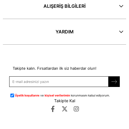
ALIŞERİŞ BİLGİLERİ
YARDIM
E-Bülten
Takipte kalın. Fırsatlardan ilk siz haberdar olun!
Üyelik koşullarını
ve
kişisel verilerimin
korunmasını kabul ediyorum.
Takipte Kal
©
dipmoda.com
- Tüm Hakları Saklıdır.