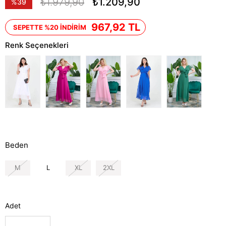
₺1.979,90
₺1.209,90
%
39
İndirim
967,92 TL
SEPETTE %20 İNDİRİM
Renk Seçenekleri
Beden
M
L
XL
2XL
Adet