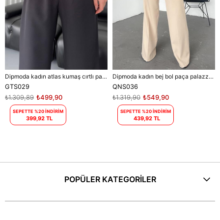
Dipmoda kadın atlas kumaş cırtlı palazzo pantolon DPGTS029 - Siyah
Dipmoda kadın bej bol paça palazzo kumaş pantolon DPQNS036
GTS029
QNS036
₺1.309,89
₺499,90
₺1.319,90
₺549,90
SEPETTE %20 İNDİRİM
SEPETTE %20 İNDİRİM
399,92 TL
439,92 TL
POPÜLER KATEGORİLER