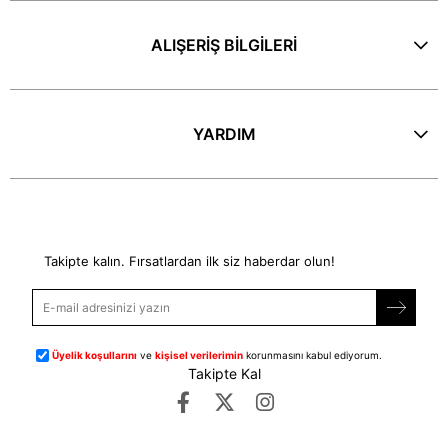
ALIŞERİŞ BİLGİLERİ
YARDIM
E-Bülten
Takipte kalın. Fırsatlardan ilk siz haberdar olun!
Üyelik koşullarını
ve
kişisel verilerimin
korunmasını kabul ediyorum.
Takipte Kal
©
dipmoda.com
- Tüm Hakları Saklıdır.