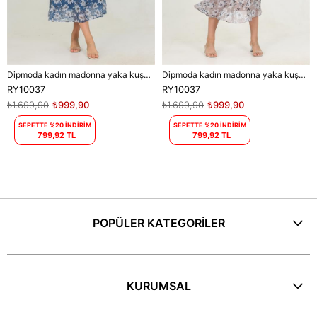
Dipmoda kadın madonna yaka kuşaklı desenli şifon elbise RY10037
Dipmoda kadın madonna yaka kuşaklı desenli şifon elbise RY10037
RY10037
RY10037
₺1.699,90
₺999,90
₺1.699,90
₺999,90
SEPETTE %20 İNDİRİM
SEPETTE %20 İNDİRİM
799,92 TL
799,92 TL
POPÜLER KATEGORİLER
KURUMSAL