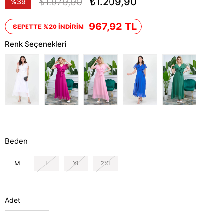
₺1.979,90
₺1.209,90
%
39
İndirim
967,92 TL
SEPETTE %20 İNDİRİM
Renk Seçenekleri
Beden
M
L
XL
2XL
Adet