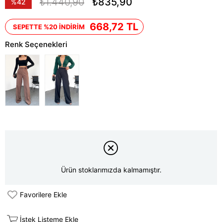
₺1.440,90
₺835,90
%
42
İndirim
668,72 TL
SEPETTE %20 İNDİRİM
Renk Seçenekleri
Ürün stoklarımızda kalmamıştır.
Favorilere Ekle
İstek Listeme Ekle