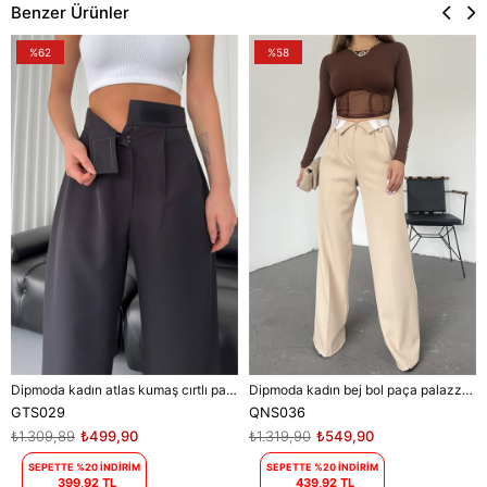
Benzer Ürünler
%62
%58
Dipmoda kadın atlas kumaş cırtlı palazzo pantolon DPGTS029 - Siyah
Dipmoda kadın bej bol paça palazzo kumaş pantolon DPQNS036
GTS029
QNS036
₺1.309,89
₺499,90
₺1.319,90
₺549,90
SEPETTE %20 İNDİRİM
SEPETTE %20 İNDİRİM
399,92 TL
439,92 TL