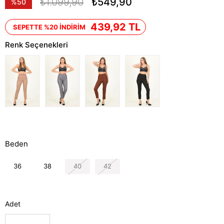
₺1.099,90
₺549,90
%
50
İndirim
439,92 TL
SEPETTE %20 İNDİRİM
Renk Seçenekleri
Beden
36
38
40
42
Adet