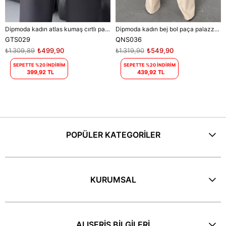
Dipmoda kadın atlas kumaş cırtlı palazzo pantolon DPGTS029 - Siyah
Dipmoda kadın bej bol paça palazzo kumaş pantolon DPQNS036
GTS029
QNS036
₺1.309,89
₺499,90
₺1.319,90
₺549,90
SEPETTE %20 İNDİRİM
SEPETTE %20 İNDİRİM
399,92 TL
439,92 TL
POPÜLER KATEGORİLER
KURUMSAL
ALIŞERİŞ BİLGİLERİ