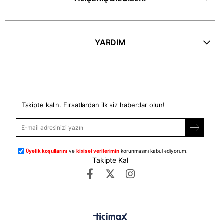
YARDIM
E-Bülten
Takipte kalın. Fırsatlardan ilk siz haberdar olun!
Üyelik koşullarını
ve
kişisel verilerimin
korunmasını kabul ediyorum.
Takipte Kal
©
dipmoda.com
- Tüm Hakları Saklıdır.