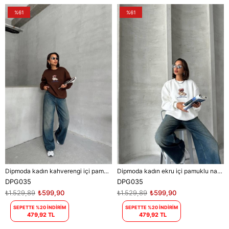
%61
%61
Dipmoda kadın kahverengi içi pamuklu nakış detaylı sweat DPG035
Dipmoda kadın ekru içi pamuklu nakış detaylı sweat DPG035
DPG035
DPG035
₺1.529,89
₺599,90
₺1.529,89
₺599,90
SEPETTE %20 İNDİRİM
SEPETTE %20 İNDİRİM
479,92 TL
479,92 TL