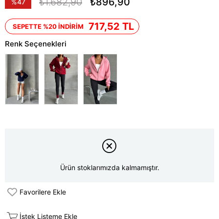
₺1.682,90
₺896,90
%
47
İndirim
717,52 TL
SEPETTE %20 İNDİRİM
Renk Seçenekleri
Ürün stoklarımızda kalmamıştır.
Favorilere Ekle
İstek Listeme Ekle