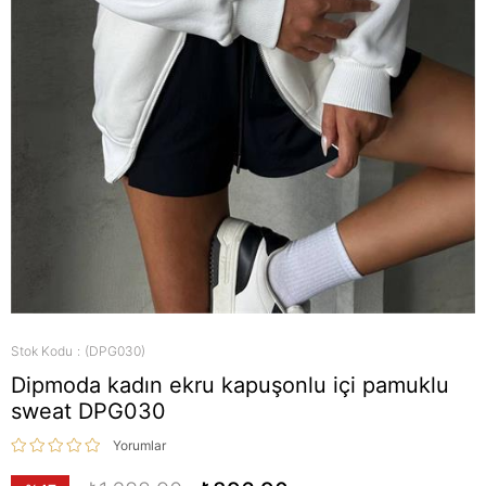
Stok Kodu
(DPG030)
Dipmoda kadın ekru kapuşonlu içi pamuklu
sweat DPG030
Yorumlar