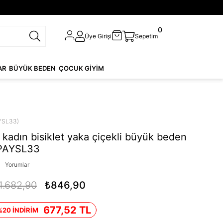
0
Üye Girişi
Sepetim
AR
BÜYÜK BEDEN
ÇOCUK GİYİM
YSL33)
kadın bisiklet yaka çiçekli büyük beden
DPAYSL33
Yorumlar
1.682,90
₺846,90
677,52 TL
%20 İNDİRİM