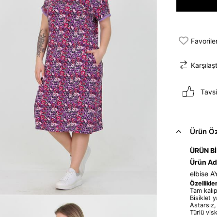
Favorile
Karşılaşt
Tavsi
Ürün Öze
ÜRÜN Bİ
Ürün Ad
elbise 
Özellikler
Tam kalıp
Bisiklet 
Astarsız,
Türlü vis