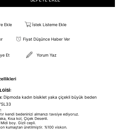
re Ekle
İstek Listeme Ekle
ır
Fiyat Düşünce Haber Ver
ye Et
Yorum Yaz
llikleri
LGİSİ:
ı:
Dipmoda kadın bisiklet yaka çiçekli büyük beden
AYSL33
:
tır kendi bedeninizi almanızı tavsiye ediyoruz.
yaka, Kısa kol, Çiçek Desenli.
 Midi boy. Gizli cepli.
kon kumaştan üretilmiştir. %100 viskon.