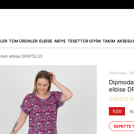
NLER
TÜM ÜRÜNLER
ELBİSE
ABİYE
TESETTÜR GİYİM
TAKIM
AKSESU
beden elbise DPAYSL33
Stok Kodu
(A
Dipmoda 
elbise 
₺
%
50
İndirim
SEPETTE 