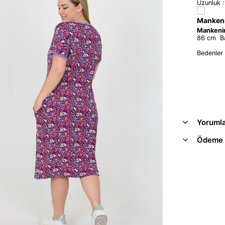
Uzunluk 
Mankeni
Mankenin
86 cm Ba
Bedenler
Yoruml
Ödeme 