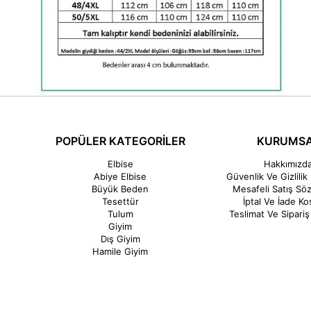
POPÜLER KATEGORİLER
KURUMS
Elbise
Hakkımızd
Abiye Elbise
Güvenlik Ve Gizlilik 
Büyük Beden
Mesafeli Satış Sö
Tesettür
İptal Ve İade Koş
Tulum
Teslimat Ve Sipariş 
Giyim
Dış Giyim
Hamile Giyim