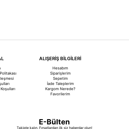
AL
ALIŞERİŞ BİLGİLERİ
a
Hesabım
Politakası
Siparişlerim
zleşmesi
Sepetim
ulları
İade Taleplerim
Koşulları
Kargom Nerede?
Favorilerim
E-Bülten
Takipte kalın. Fırsatlardan ilk siz haberdar olun!