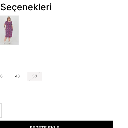
Seçenekleri
46
48
50