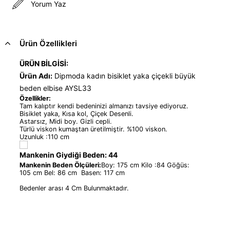
Yorum Yaz
Ürün Özellikleri
ÜRÜN BİLGİSİ:
Ürün Adı:
Dipmoda kadın bisiklet yaka çiçekli büyük
beden elbise AYSL33
Özellikler:
Tam kalıptır kendi bedeninizi almanızı tavsiye ediyoruz.
Bisiklet yaka, Kısa kol, Çiçek Desenli.
Astarsız, Midi boy. Gizli cepli.
Türlü viskon kumaştan üretilmiştir. %100 viskon.
Uzunluk :110 cm
Mankenin Giydiği Beden: 44
Mankenin Beden Ölçüleri:
Boy: 175 cm Kilo :84 Göğüs:
105 cm Bel: 86 cm Basen: 117 cm
Bedenler arası 4 Cm Bulunmaktadır.