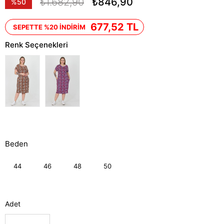
₺1.682,90
₺846,90
%
50
İndirim
677,52 TL
SEPETTE %20 İNDİRİM
Renk Seçenekleri
Beden
44
46
48
50
Adet