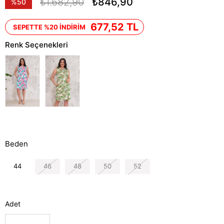
₺1.682,90
₺846,90
%
50
İndirim
677,52 TL
SEPETTE %20 İNDİRİM
Renk Seçenekleri
Beden
44
46
48
50
52
Adet