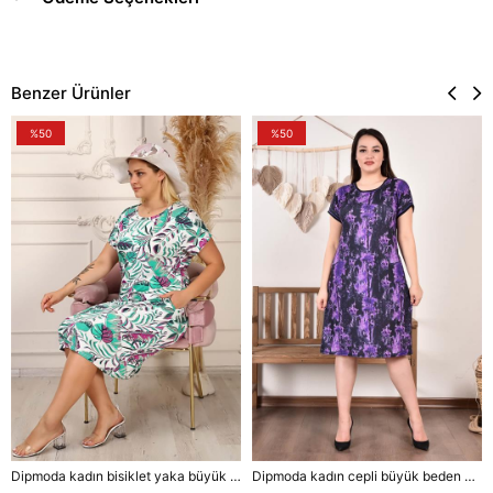
Benzer Ürünler
%50
%50
Dipmoda kadın bisiklet yaka büyük beden elbise DPAYSL43 - Mavi
Dipmoda kadın cepli büyük beden elbise DPAYSL57 - Mor