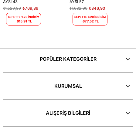
AYSL43
AYSL57
₺1.529,89
₺769,89
₺1.682,90
₺846,90
SEPETTE %20 İNDİRİM
SEPETTE %20 İNDİRİM
615,91 TL
677,52 TL
POPÜLER KATEGORİLER
KURUMSAL
ALIŞERİŞ BİLGİLERİ