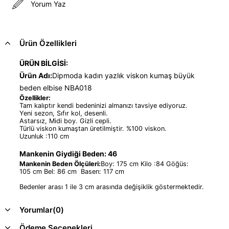
Yorum Yaz
Ürün Özellikleri
ÜRÜN BİLGİSİ:
Ürün Adı:
Dipmoda kadın yazlık viskon kumaş büyük
beden elbise NBA018
Özellikler:
Tam kalıptır kendi bedeninizi almanızı tavsiye ediyoruz.
Yeni sezon, Sıfır kol, desenli.
Astarsız, Midi boy. Gizli cepli.
Türlü viskon kumaştan üretilmiştir. %100 viskon.
Uzunluk :110 cm
Mankenin Giydiği Beden: 46
Mankenin Beden Ölçüleri:
Boy: 175 cm Kilo :84 Göğüs:
105 cm Bel: 86 cm Basen: 117 cm
Bedenler arası 1 ile 3 cm arasında değişiklik göstermektedir.
Yorumlar
(0)
Ödeme Seçenekleri