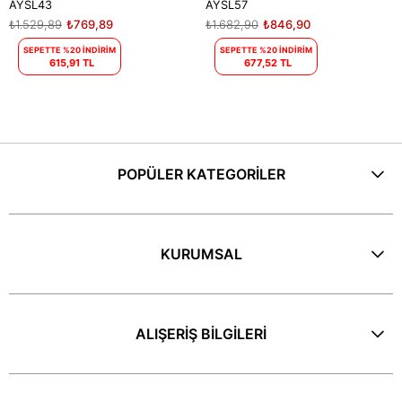
AYSL43
AYSL57
₺1.529,89
₺769,89
₺1.682,90
₺846,90
SEPETTE %20 İNDİRİM
SEPETTE %20 İNDİRİM
615,91 TL
677,52 TL
POPÜLER KATEGORİLER
KURUMSAL
ALIŞERİŞ BİLGİLERİ