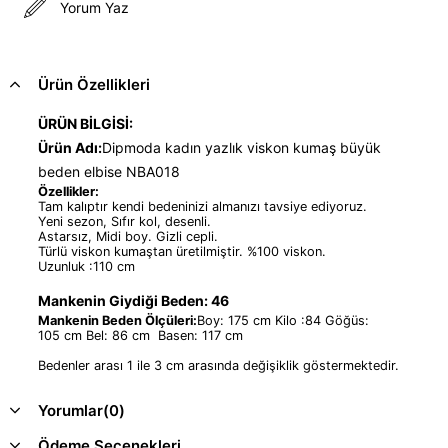
Yorum Yaz
Ürün Özellikleri
ÜRÜN BİLGİSİ:
Ürün Adı:
Dipmoda kadın yazlık viskon kumaş büyük
beden elbise NBA018
Özellikler:
Tam kalıptır kendi bedeninizi almanızı tavsiye ediyoruz.
Yeni sezon, Sıfır kol, desenli.
Astarsız, Midi boy. Gizli cepli.
Türlü viskon kumaştan üretilmiştir. %100 viskon.
Uzunluk :110 cm
Mankenin Giydiği Beden: 46
Mankenin Beden Ölçüleri:
Boy: 175 cm Kilo :84 Göğüs:
105 cm Bel: 86 cm Basen: 117 cm
Bedenler arası 1 ile 3 cm arasında değişiklik göstermektedir.
Yorumlar
(0)
Ödeme Seçenekleri