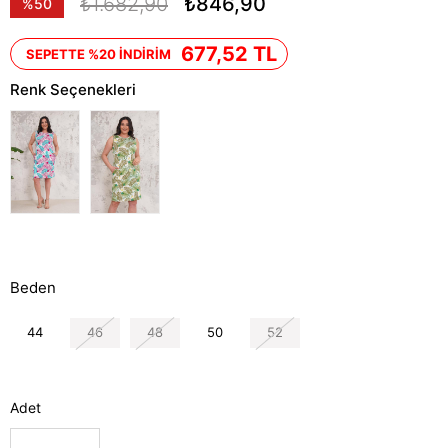
₺1.682,90
₺846,90
%
50
İndirim
677,52 TL
SEPETTE %20 İNDİRİM
Renk Seçenekleri
Beden
44
46
48
50
52
Adet