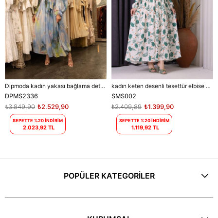
Dipmoda kadın yakası bağlama detaylı tesettür şifon elbise DPMS2336
kadın keten desenli tesettür elbise SMS002 - Bej
DPMS2336
SMS002
₺3.849,90
₺2.529,90
₺2.409,89
₺1.399,90
SEPETTE %20 İNDİRİM
SEPETTE %20 İNDİRİM
2.023,92 TL
1.119,92 TL
POPÜLER KATEGORİLER