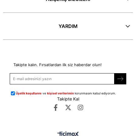
YARDIM
E-Bülten
Takipte kalın. Fırsatlardan ilk siz haberdar olun!
Üyelik koşullarını
ve
kişisel verilerimin
korunmasını kabul ediyorum.
Takipte Kal
©
dipmoda.com
- Tüm Hakları Saklıdır.