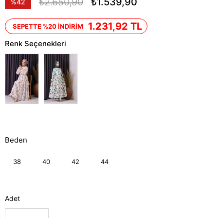
₺2.650,90
₺1.539,90
%
42
İndirim
1.231,92 TL
SEPETTE %20 İNDİRİM
Renk Seçenekleri
Beden
38
40
42
44
Adet