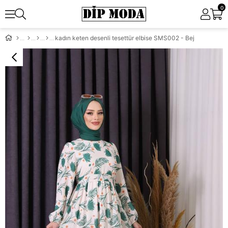
0
kadın keten desenli tesettür elbise SMS002 - Bej