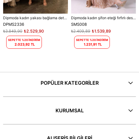
Dipmoda kadın yakası bağlama detaylı tesettür şifon elbise DPMS2336
Dipmoda kadın şifon eteği fırfırlı desenli tesettür elbise SMS008
DPMS2336
SMS008
₺3.849,90
₺2.529,90
₺2.409,89
₺1.539,89
SEPETTE %20 İNDİRİM
SEPETTE %20 İNDİRİM
2.023,92 TL
1.231,91 TL
POPÜLER KATEGORİLER
KURUMSAL
ALIŞERİŞ BİLGİLERİ