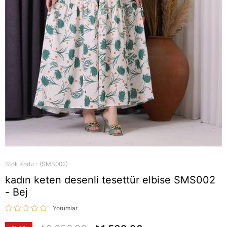
Stok Kodu
(SMS002)
kadın keten desenli tesettür elbise SMS002
- Bej
Yorumlar