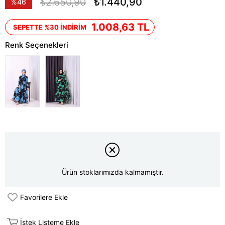
₺2.650,90
₺1.440,90
%
46
İndirim
1.008,63 TL
SEPETTE %30 İNDİRİM
Renk Seçenekleri
Ürün stoklarımızda kalmamıştır.
Favorilere Ekle
İstek Listeme Ekle