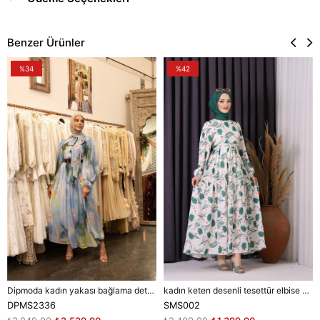
Benzer Ürünler
%34
%42
Dipmoda kadın yakası bağlama detaylı tesettür şifon elbise DPMS2336
kadın keten desenli tesettür elbise SMS002 - Bej
DPMS2336
SMS002