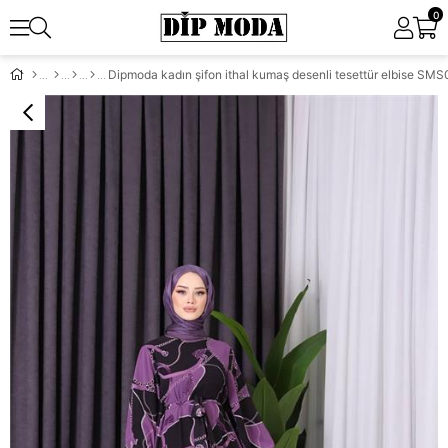
0
Dipmoda kadın şifon ithal kumaş desenli tesettür elbise SM