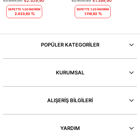
₺3.849,90
₺2.529,90
₺2.409,89
₺1.399,90
SEPETTE %20 İNDİRİM
SEPETTE %20 İNDİRİM
2.023,92 TL
1.119,92 TL
POPÜLER KATEGORİLER
KURUMSAL
ALIŞERİŞ BİLGİLERİ
YARDIM