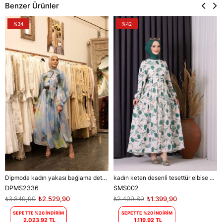
Benzer Ürünler
%34
%42
Dipmoda kadın yakası bağlama detaylı tesettür şifon elbise DPMS2336
kadın keten desenli tesettür elbise SMS002 - Bej
DPMS2336
SMS002
₺3.849,90
₺2.529,90
₺2.409,89
₺1.399,90
SEPETTE %20 İNDİRİM
SEPETTE %20 İNDİRİM
2.023,92 TL
1.119,92 TL