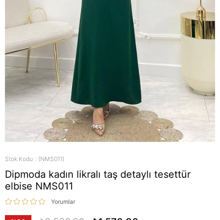
Stok Kodu
(NMS011)
Dipmoda kadın likralı taş detaylı tesettür
elbise NMS011
Yorumlar