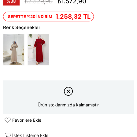
₺2.529,90
₺1.572,90
%
38
İndirim
1.258,32 TL
SEPETTE %20 İNDİRİM
Renk Seçenekleri
Ürün stoklarımızda kalmamıştır.
Favorilere Ekle
İstek Listeme Ekle