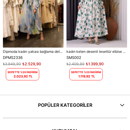
Dipmoda kadın yakası bağlama detaylı tesettür şifon elbise DPMS2336
kadın keten desenli tesettür elbise SMS002 - Bej
DPMS2336
SMS002
₺3.849,90
₺2.529,90
₺2.409,89
₺1.399,90
SEPETTE %20 İNDİRİM
SEPETTE %20 İNDİRİM
2.023,92 TL
1.119,92 TL
POPÜLER KATEGORİLER