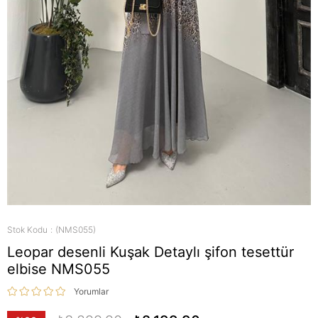
Stok Kodu
(NMS055)
Leopar desenli Kuşak Detaylı şifon tesettür
elbise NMS055
Yorumlar