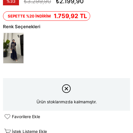
₺3.299,90
₺2.199,90
%
33
İndirim
1.759,92 TL
SEPETTE %20 İNDİRİM
Renk Seçenekleri
Ürün stoklarımızda kalmamıştır.
Favorilere Ekle
İstek Listeme Ekle