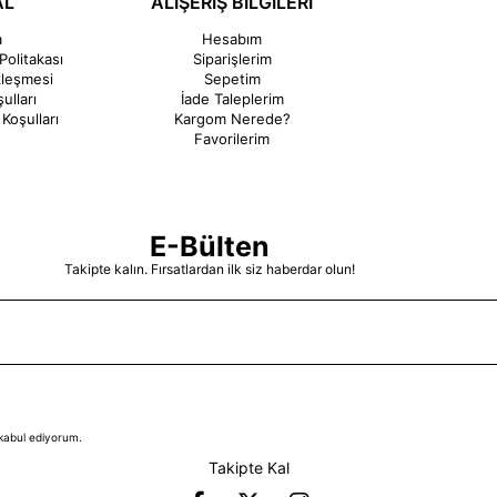
AL
ALIŞERİŞ BİLGİLERİ
a
Hesabım
Politakası
Siparişlerim
zleşmesi
Sepetim
ulları
İade Taleplerim
Koşulları
Kargom Nerede?
Favorilerim
E-Bülten
Takipte kalın. Fırsatlardan ilk siz haberdar olun!
kabul ediyorum.
Takipte Kal