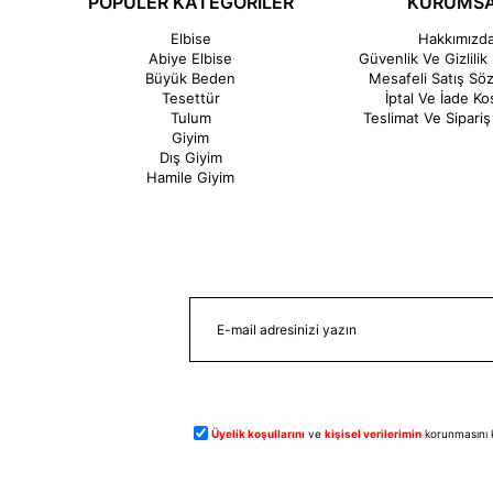
POPÜLER KATEGORİLER
KURUMS
Elbise
Hakkımızd
Abiye Elbise
Güvenlik Ve Gizlilik 
Büyük Beden
Mesafeli Satış Sö
Tesettür
İptal Ve İade Koş
Tulum
Teslimat Ve Sipariş 
Giyim
Dış Giyim
Hamile Giyim
Üyelik koşullarını
ve
kişisel verilerimin
korunmasını 