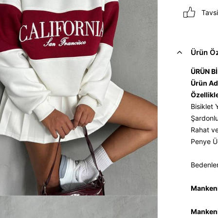
Tavsi
Ürün Öze
ÜRÜN Bİ
Ürün Ad
Özellikl
Bisiklet
Şardonlu
Rahat ve
Penye Üç
Bedenler
Mankeni
Mankeni