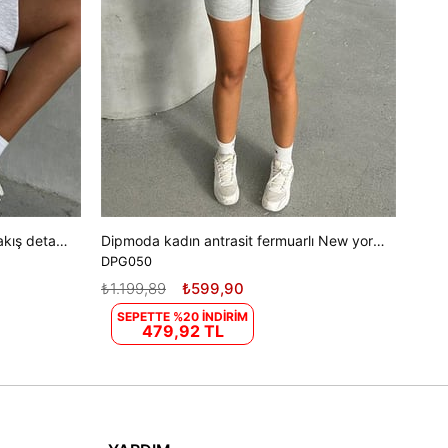
Dipmoda kadın gri içi pamuklu nakış detaylı sweat DPG035
Dipmoda kadın antrasit fermuarlı New york sweat DPG050
DPG050
₺1.199,89
₺599,90
SEPETTE %20 İNDİRİM
479,92 TL