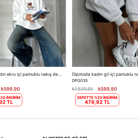
Dipmoda kadın ekru içi pamuklu nakış detaylı sweat DPG035
DPG035
₺599,90
₺1.529,89
₺599,90
20 İNDİRİM
SEPETTE %20 İNDİRİM
92 TL
479,92 TL