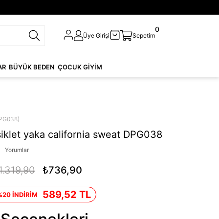
0
Üye Girişi
Sepetim
AR
BÜYÜK BEDEN
ÇOCUK GİYİM
PG038)
siklet yaka california sweat DPG038
Yorumlar
1.319,90
₺736,90
589,52 TL
%20 İNDİRİM