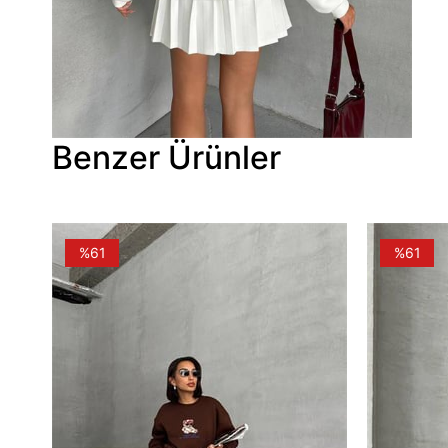
Benzer Ürünler
%61
%61