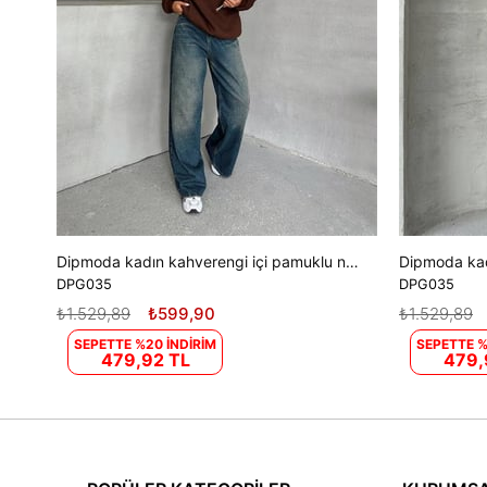
Dipmoda kadın kahverengi içi pamuklu nakış detaylı sweat DPG035
DPG035
DPG035
₺1.529,89
₺599,90
₺1.529,89
SEPETTE %20 İNDİRİM
SEPETTE %
479,92 TL
479,