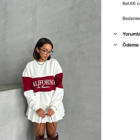
Bel:66 
Bedenler
Yoruml
Ödeme 