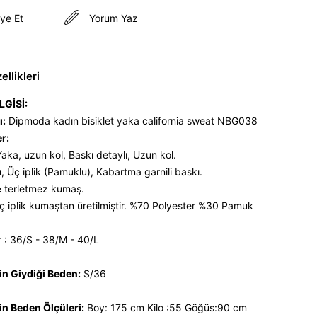
ye Et
Yorum Yaz
llikleri
LGİSİ:
ı:
Dipmoda kadın bisiklet yaka california sweat NBG038
er:
 Yaka, uzun kol, Baskı detaylı, Uzun kol.
, Üç iplik (Pamuklu), Kabartma garnili baskı.
 terletmez kumaş.
 iplik kumaştan üretilmiştir. %70 Polyester %30 Pamuk
 : 36/S - 38/M - 40/L
n Giydiği Beden:
S/36
n Beden Ölçüleri:
Boy: 175 cm Kilo :55 Göğüs:90 cm