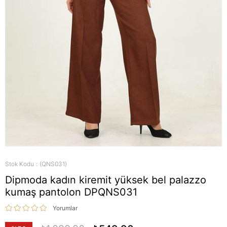
Stok Kodu
(QNS031)
Dipmoda kadın kiremit yüksek bel palazzo
kumaş pantolon DPQNS031
Yorumlar