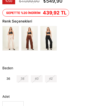
₺1.099,90
₺549,90
%
50
İndirim
439,92 TL
SEPETTE %20 İNDİRİM
Renk Seçenekleri
Beden
36
38
40
42
Adet