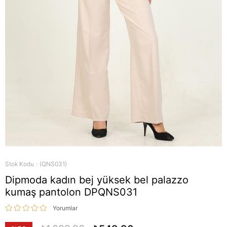
Stok Kodu
(QNS031)
Dipmoda kadın bej yüksek bel palazzo
kumaş pantolon DPQNS031
Yorumlar