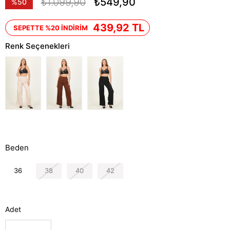
₺1.099,90
₺549,90
%
50
İndirim
439,92 TL
SEPETTE %20 İNDİRİM
Renk Seçenekleri
Beden
36
38
40
42
Adet