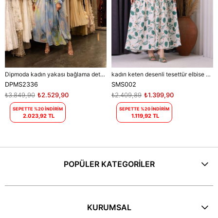
Dipmoda kadın yakası bağlama detaylı tesettür şifon elbise DPMS2336
kadın keten desenli tesettür elbise SMS002 - Bej
DPMS2336
SMS002
₺3.849,90
₺2.529,90
₺2.409,89
₺1.399,90
SEPETTE %20 İNDİRİM
SEPETTE %20 İNDİRİM
2.023,92 TL
1.119,92 TL
POPÜLER KATEGORİLER
KURUMSAL