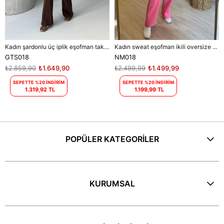
Kadın şardonlu üç iplik eşofman takımı DPGTS018 - Kahverengi
Kadın sweat eşofman ikili oversize takım DPNM018
GTS018
NM018
₺2.859,90
₺1.649,90
₺2.499,99
₺1.499,99
SEPETTE %20 İNDİRİM
SEPETTE %20 İNDİRİM
1.319,92 TL
1.199,99 TL
POPÜLER KATEGORİLER
KURUMSAL