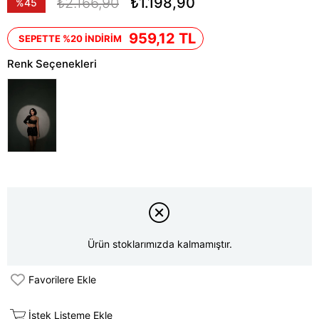
₺2.166,90
₺1.198,90
%
45
İndirim
959,12 TL
SEPETTE %20 İNDİRİM
Renk Seçenekleri
Ürün stoklarımızda kalmamıştır.
Favorilere Ekle
İstek Listeme Ekle