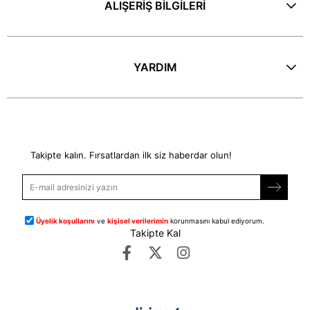
ALIŞERİŞ BİLGİLERİ
YARDIM
E-Bülten
Takipte kalın. Fırsatlardan ilk siz haberdar olun!
Üyelik koşullarını
ve
kişisel verilerimin
korunmasını kabul ediyorum.
Takipte Kal
©
dipmoda.com
- Tüm Hakları Saklıdır.