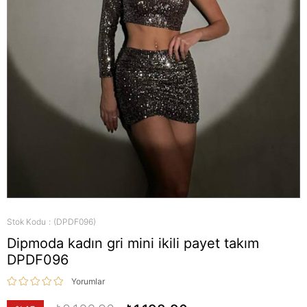
Stok Kodu
(DPDF096)
Dipmoda kadın gri mini ikili payet takım
DPDF096
Yorumlar