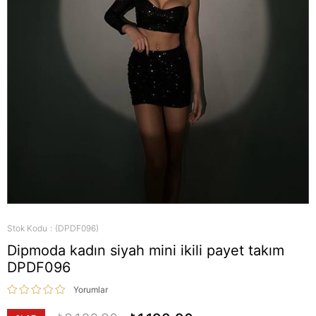
Stok Kodu
(DPDF096)
Dipmoda kadın siyah mini ikili payet takım
DPDF096
Yorumlar