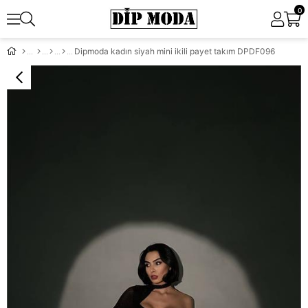
0
Dipmoda kadın siyah mini ikili payet takım DPDF096