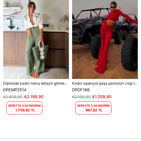
Dipmoda kadın nakış detaylı gömlek pantolon ikili keten takım DPEMP2514
Kadın ispanyol paşa pantolon crop takım DPDF166
DPEMP2514
DPDF166
₺3.409,90
₺2.199,90
₺2.199,90
₺1.209,90
SEPETTE %20 İNDİRİM
SEPETTE %20 İNDİRİM
1.759,92 TL
967,92 TL