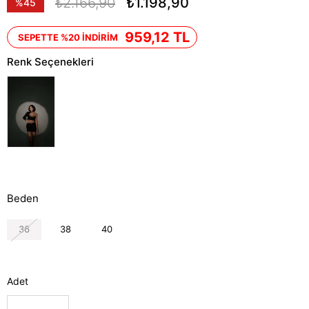
₺2.166,90
₺1.198,90
%
45
İndirim
959,12 TL
SEPETTE %20 İNDİRİM
Renk Seçenekleri
Beden
36
38
40
Adet