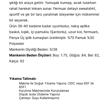
şıklığı bir araya getirir. Yumuşak kumaşı, sıcak tutarken
rahat hareket imkanı sunar. Fermuar detaylı sweatshirt,
sportif ve şık bir tarz yaratmak isteyenler için mükemmel
bir seçenek.
Ürün 36-40 bedene kadar uyumludur, nakış aplike
baskılı, kışlık, içi pamuklu (Şardonlu), uzun kol, fermuarlı,.
Penye Üç iplik kumaştan üretilmiştir. %70 Pamuk %30
Polyester
Mankenin Giydiği Beden: S/36
Mankenin Beden Ölçüleri:
Boy: 1.75, Göğüs: 84, Bel: 62,
Kalça: 92
Yıkama Talimatı:
Makine ile Soğuk Yıkama Yapınız (30C veya 65F ile
85F)
Kurutma Makinesinde Kurutulamaz
Düşük Isıda Ütüleme Yapınız
Çamaşır Suyu Kullanmayınız