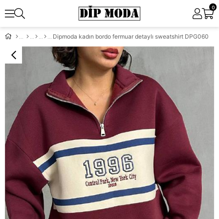
0
Dipmoda kadın bordo fermuar detaylı sweatshirt DPG060