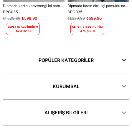
Dipmoda kadın kahverengi içi pamuklu nakış detaylı sweat DPG035
Dipmoda kadın ekru içi pamuklu nakış detaylı sweat DPG035
DPG035
DPG035
₺1.529,89
₺599,90
₺1.529,89
₺599,90
SEPETTE %20 İNDİRİM
SEPETTE %20 İNDİRİM
479,92 TL
479,92 TL
POPÜLER KATEGORİLER
KURUMSAL
ALIŞERİŞ BİLGİLERİ