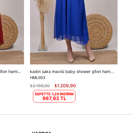
kadın yeni sezon kruvaze yaka şifon hamile elbise DPHML003
kadın saks mavisi baby shower şifon hamile elbise DPHML003
HML003
₺2.166,90
₺1.209,90
SEPETTE %20 İNDİRİM
967,92 TL