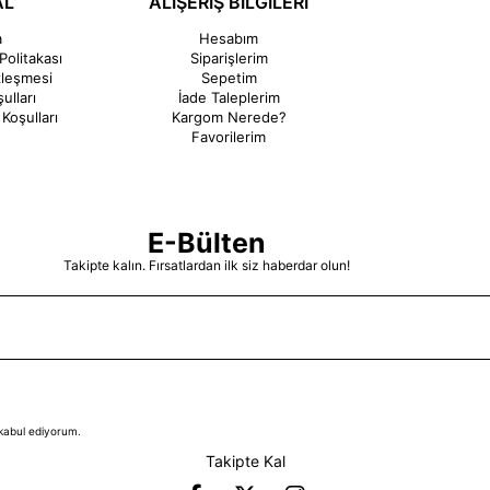
AL
ALIŞERİŞ BİLGİLERİ
a
Hesabım
Politakası
Siparişlerim
zleşmesi
Sepetim
ulları
İade Taleplerim
Koşulları
Kargom Nerede?
Favorilerim
E-Bülten
Takipte kalın. Fırsatlardan ilk siz haberdar olun!
kabul ediyorum.
Takipte Kal