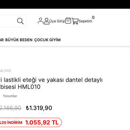
0
Üye Girişi
Sepetim
AR
BÜYÜK BEDEN
ÇOCUK GİYİM
ML010)
i lastikli eteği ve yakası dantel detaylı
lbisesi HML010
Yorumlar
2.166,90
₺1.319,90
1.055,92 TL
%20 İNDİRİM