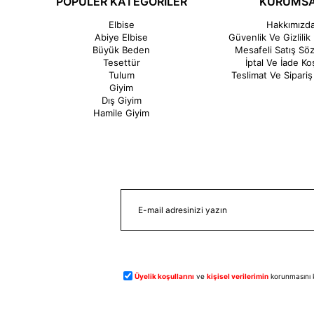
POPÜLER KATEGORİLER
KURUMS
Elbise
Hakkımızd
Abiye Elbise
Güvenlik Ve Gizlilik 
Büyük Beden
Mesafeli Satış Sö
Tesettür
İptal Ve İade Koş
Tulum
Teslimat Ve Sipariş 
Giyim
Dış Giyim
Hamile Giyim
Üyelik koşullarını
ve
kişisel verilerimin
korunmasını 