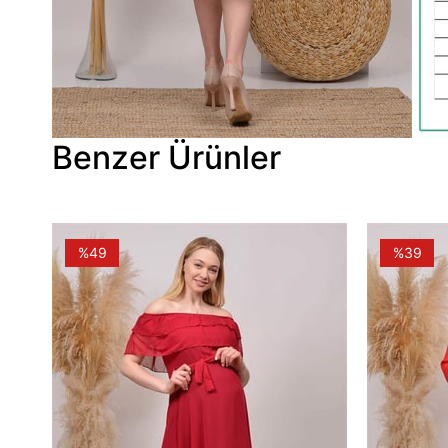
Benzer Ürünler
%49
%39