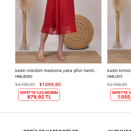
kadın mürdüm madonna yaka şifon hamile elbisesi DPHML8060
HML8060
HML003
₺2.166,90
₺1.099,90
₺2.166,90
SEPETTE %20 İNDİRİM
SEPETTE %
879,92 TL
1.055