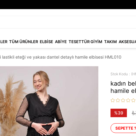
NLER
TÜM ÜRÜNLER
ELBİSE
ABİYE
TESETTÜR GİYİM
TAKIM
AKSESU
i lastikli eteği ve yakası dantel detaylı hamile elbisesi HML010
Stok Kodu
(H
kadın bel
hamile e
₺
%
39
İndirim
SEPETTE 