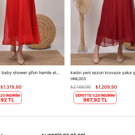
kadın kırmızı baby shower şifon hamile elbise DPHML003
HML003
₺1.319,90
₺2.166,90
₺1.209,90
20 İNDİRİM
SEPETTE %20 İNDİRİM
,92 TL
967,92 TL