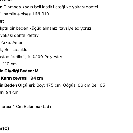
ı:
Dipmoda kadın beli lastikli eteği ve yakası dantel
tül hamile elbisesi HML010
er:
lıptır bir beden küçük almanızı tavsiye ediyoruz.
 yakası dantel detaylı.
Yaka. Astarlı.
 Beli Lastikli.
ştan üretilmiştir. %100 Polyester
: 110 cm.
n Giydiği Beden: M
Karın çevresi : 94 cm
n Beden Ölçüleri:
Boy: 175 cm Göğüs: 86 cm Bel: 65
n: 94 cm
 arası 4 Cm Bulunmaktadır.
ar
(0)