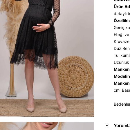
Ürün Ad
detaylı 
Özellikl
Geniş ka
Eteği ve
Kruvaze 
Düz Renk,
Tül kuma
Uzunluk 
Mankeni
Modelin 
Mankeni
cm Base
Bedenler
Yoruml