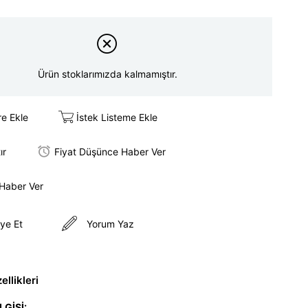
Ürün stoklarımızda kalmamıştır.
re Ekle
İstek Listeme Ekle
ır
Fiyat Düşünce Haber Ver
 Haber Ver
ye Et
Yorum Yaz
llikleri
LGİSİ: