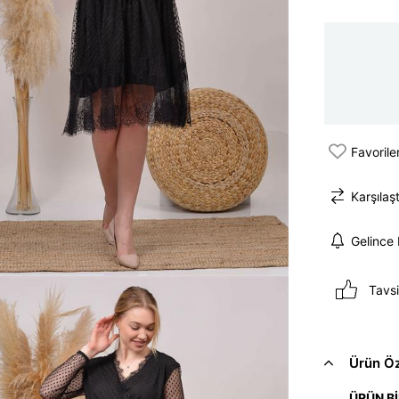
Favorile
Karşılaşt
Gelince
Tavsi
Ürün Öze
ÜRÜN Bİ