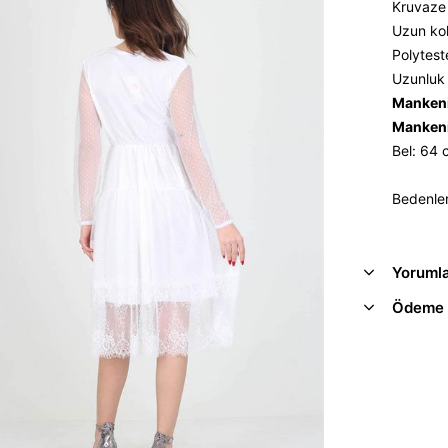
Kruvaze 
Uzun kol,
Polytest
Uzunluk 
Mankeni
Mankeni
Bel: 64
Bedenler
Yoruml
Ödeme 