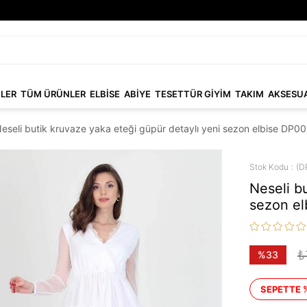
NLER
TÜM ÜRÜNLER
ELBİSE
ABİYE
TESETTÜR GİYİM
TAKIM
AKSESU
eseli butik kruvaze yaka eteği güpür detaylı yeni sezon elbise DP0
Stok Kodu
(D
Neseli b
sezon e
₺
%
33
İndirim
SEPETTE 