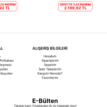
20 İNDİRİM
SEPETTE %20 İNDİRİM
92 TL
2.199,92 TL
AL
ALIŞERİŞ BİLGİLERİ
a
Hesabım
Politakası
Siparişlerim
zleşmesi
Sepetim
ulları
İade Taleplerim
Koşulları
Kargom Nerede?
Favorilerim
E-Bülten
Takipte kalın. Fırsatlardan ilk siz haberdar olun!