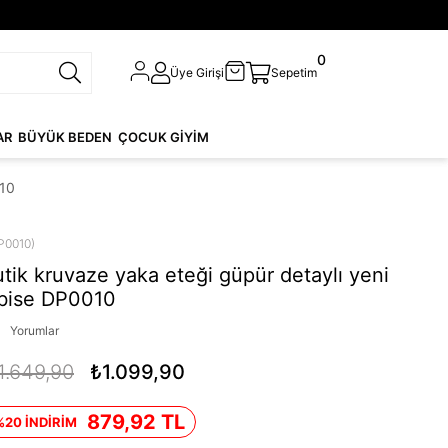
0
Üye Girişi
Sepetim
AR
BÜYÜK BEDEN
ÇOCUK GİYİM
010
P0010)
utik kruvaze yaka eteği güpür detaylı yeni
lbise DP0010
Yorumlar
1.649,90
₺1.099,90
879,92 TL
%20 İNDİRİM