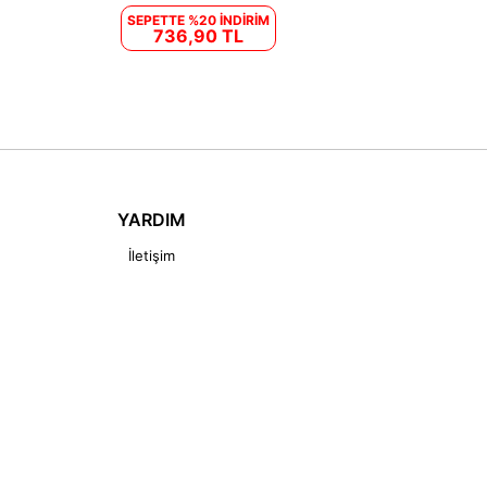
SEPETTE %20 İNDİRİM
736,90 TL
YARDIM
İletişim