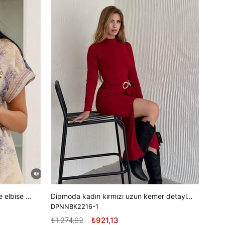
DPDF
₺1.9
SE
Kadın gömlek yaka tasarım elbise elbise DPEMP2754
Dipmoda kadın kırmızı uzun kemer detaylı elbise DPK2216
DPNNBK2216-1
₺1.274,92
₺921,13