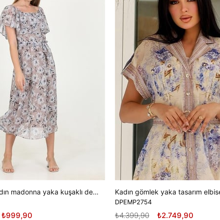
Dipmoda kadın madonna yaka kuşaklı desenli şifon elbise RY10037
DPEMP2754
₺999,90
₺4.399,90
₺2.749,90