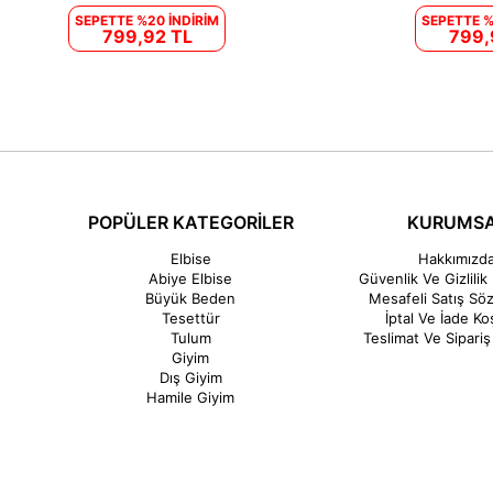
SEPETTE %20 İNDİRİM
SEPETTE %
799,92 TL
799,
POPÜLER KATEGORİLER
KURUMS
Elbise
Hakkımızd
Abiye Elbise
Güvenlik Ve Gizlilik 
Büyük Beden
Mesafeli Satış Sö
Tesettür
İptal Ve İade Koş
Tulum
Teslimat Ve Sipariş 
Giyim
Dış Giyim
Hamile Giyim