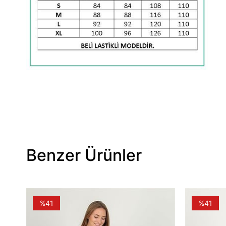
Benzer Ürünler
%41
%41