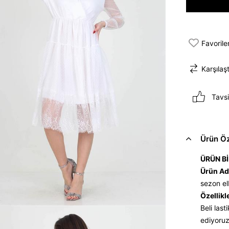
Favorile
Karşılaşt
Tavsi
Ürün Öze
ÜRÜN Bİ
Ürün Ad
sezon e
Özellikl
Beli last
ediyoru