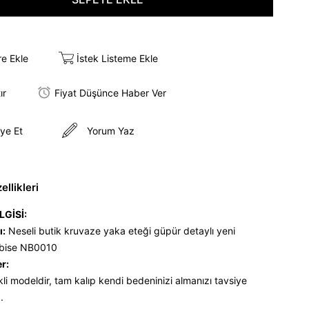
re Ekle
İstek Listeme Ekle
ır
Fiyat Düşünce Haber Ver
ye Et
Yorum Yaz
llikleri
LGİSİ:
ı:
Neseli butik kruvaze yaka eteği güpür detaylı yeni
lbise NB0010
er:
ikli modeldir, tam kalıp kendi bedeninizi almanızı tavsiye
z.