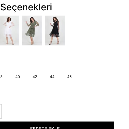
Seçenekleri
38
40
42
44
46