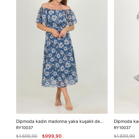
Dipmoda kadın madonna yaka kuşaklı desenli şifon elbise RY10037
RY10037
RY10037
₺1.699,90
₺999,90
₺1.699,90