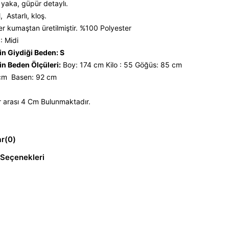
yaka, güpür detaylı.
 Astarlı, kloş.
er kumaştan üretilmiştir. %100 Polyester
: Midi
n Giydiği Beden: S
n Beden Ölçüleri:
Boy: 174 cm Kilo : 55 Göğüs: 85 cm
 cm Basen: 92 cm
 arası 4 Cm Bulunmaktadır.
ar
(0)
Seçenekleri