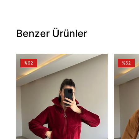
Benzer Ürünler
%62
%62