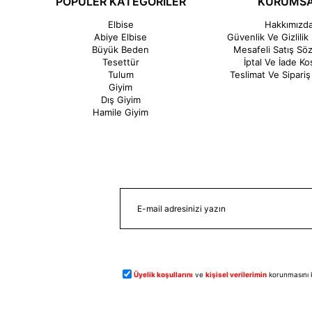
POPÜLER KATEGORİLER
KURUMS
Elbise
Hakkımızd
Abiye Elbise
Güvenlik Ve Gizlilik 
Büyük Beden
Mesafeli Satış Sö
Tesettür
İptal Ve İade Koş
Tulum
Teslimat Ve Sipariş 
Giyim
Dış Giyim
Hamile Giyim
Üyelik koşullarını
ve
kişisel verilerimin
korunmasını 