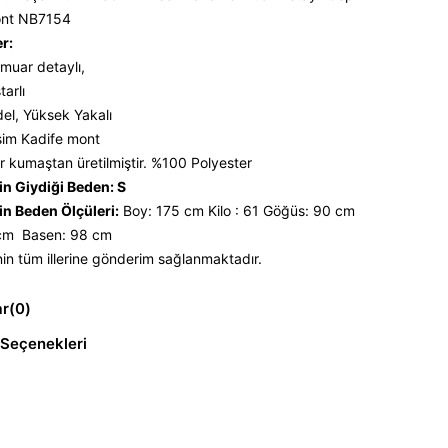
Mont NB7154
er:
Fermuar detaylı,
tarlı
el, Yüksek Yakalı
sim Kadife mont
r kumaştan üretilmiştir. %100 Polyester
n Giydiği Beden: S
n Beden Ölçüleri:
Boy: 175 cm Kilo : 61 Göğüs: 90 cm
 cm Basen: 98 cm
nin tüm illerine gönderim sağlanmaktadır.
ar
(0)
Seçenekleri