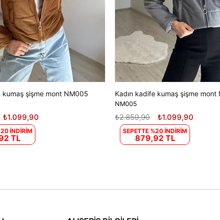
fe kumaş şişme mont NM005
Kadın kadife kumaş şişme mon
NM005
₺1.099,90
₺2.859,90
₺1.099,90
20 İNDİRİM
SEPETTE %20 İNDİRİM
92 TL
879,92 TL