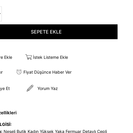
re Ekle
İstek Listeme Ekle
ır
Fiyat Düşünce Haber Ver
ye Et
Yorum Yaz
llikleri
LGİSİ:
ı:
Neşeli Butik Kadın Yüksek Yaka Fermuar Detaylı Cepli