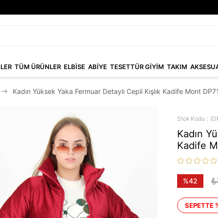
NLER
TÜM ÜRÜNLER
ELBİSE
ABİYE
TESETTÜR GİYİM
TAKIM
AKSESU
Kadın Yüksek Yaka Fermuar Detaylı Cepli Kışlık Kadife Mont DP
Stok Kodu
(D
Kadın Yü
Kadife 
₺
%
42
İndirim
SEPETTE 