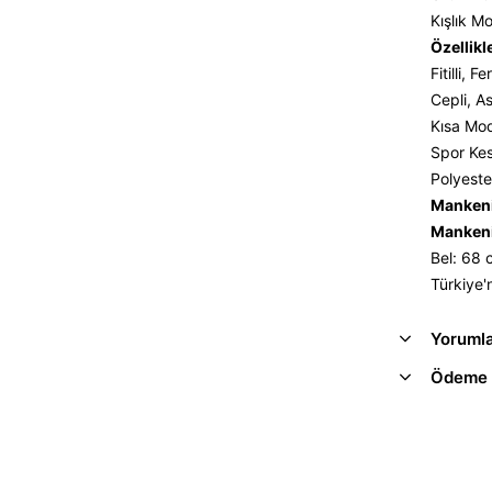
Kışlık 
Özellikl
Fitilli, 
Cepli, As
Kısa Mod
Spor Ke
Polyeste
Mankeni
Mankeni
Bel: 68
Türkiye'
Yoruml
Ödeme 