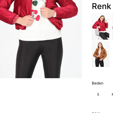
Renk 
Beden
S