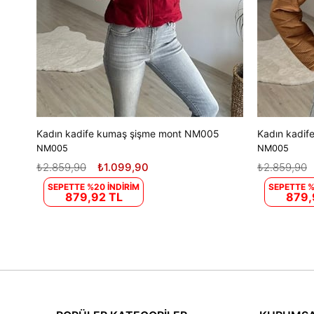
Kadın kadife kumaş şişme mont NM005
Kadın kadi
NM005
NM005
₺2.859,90
₺1.099,90
₺2.859,90
SEPETTE %20 İNDİRİM
SEPETTE %
879,92 TL
879,