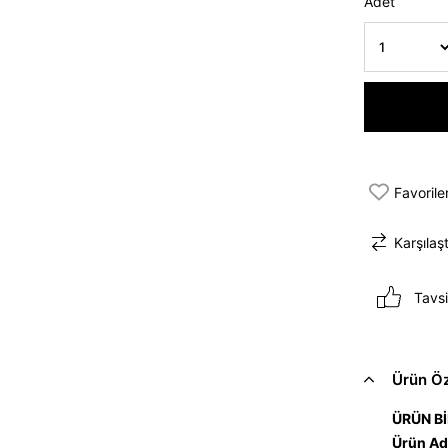
Adet
Favorile
Karşılaşt
Tavsi
Ürün Öze
ÜRÜN Bİ
Ürün Ad