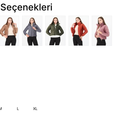
Seçenekleri
M
L
XL