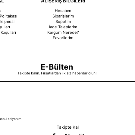
AL
ALIŞERİŞ BİLGİLERİ
a
Hesabım
Politakası
Siparişlerim
zleşmesi
Sepetim
ulları
İade Taleplerim
Koşulları
Kargom Nerede?
Favorilerim
E-Bülten
Takipte kalın. Fırsatlardan ilk siz haberdar olun!
kabul ediyorum.
Takipte Kal