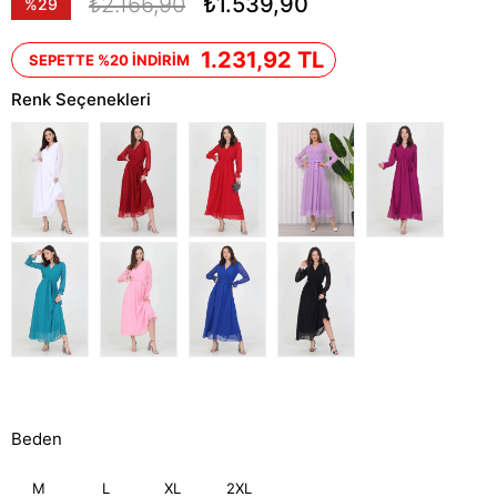
₺2.166,90
₺1.539,90
%
29
İndirim
1.231,92 TL
SEPETTE %20 İNDİRİM
Renk Seçenekleri
Beden
M
L
XL
2XL