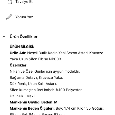
Tavsiye Et
Yorum Yaz
Ürün Özellikleri
ÜRÜN BİLGİSİ:
Ürün Adı:
Neşeli Butik Kadın Yeni Sezon Astarlı Kruvaze
Yaka Uzun Şifon Elbise NB003
Özellikler:
Nikah ve Özel Günler için uygun modeldir.
Bağlama Detaylı, Kruvaze Yaka.
Düz Renk, Uzun Kol, Astarlı.
Şifon kumaştan üretilmiştir. %100 Polyester
Uzunluk : Maxi
Mankenin Giydiği Beden: M
Mankenin Beden Ölçüleri:
Boy: 174 cm Kilo : 55 Göğüs:
85 cm Bel: 64 cm Basen: 92 cm