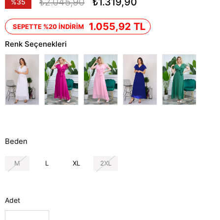
₺2.045,90
₺1.319,90
%
35
İndirim
1.055,92 TL
SEPETTE %20 İNDİRİM
Renk Seçenekleri
Beden
M
L
XL
2XL
Adet