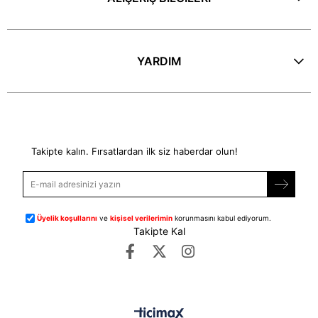
YARDIM
E-Bülten
Takipte kalın. Fırsatlardan ilk siz haberdar olun!
Üyelik koşullarını
ve
kişisel verilerimin
korunmasını kabul ediyorum.
Takipte Kal
©
dipmoda.com
- Tüm Hakları Saklıdır.