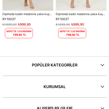
Dipmoda kadın madonna yaka kuşaklı desenli şifon elbise RY10037
Dipmoda kadın madonna yaka kuşaklı desenli şifon elbise RY10037
RY10037
RY10037
₺1.699,90
₺999,90
₺1.699,90
₺999,90
SEPETTE %20 İNDİRİM
SEPETTE %20 İNDİRİM
799,92 TL
799,92 TL
POPÜLER KATEGORİLER
KURUMSAL
ALIŞERİŞ BİLGİLERİ