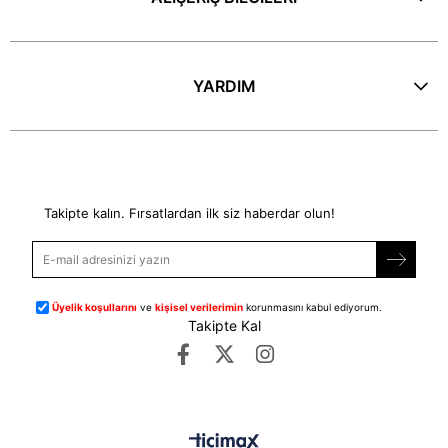
YARDIM
E-Bülten
Takipte kalın. Fırsatlardan ilk siz haberdar olun!
Üyelik koşullarını
ve
kişisel verilerimin
korunmasını kabul ediyorum.
Takipte Kal
©
dipmoda.com
- Tüm Hakları Saklıdır.