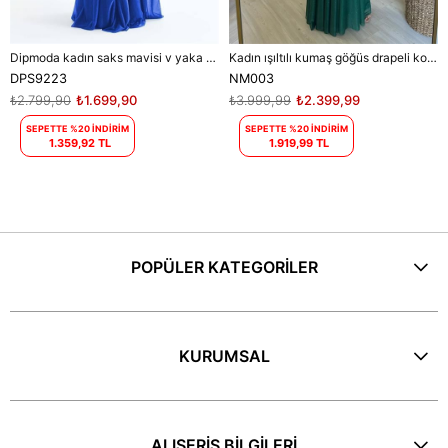
Dipmoda kadın saks mavisi v yaka simli tül abiye elbise DPS9223
Kadın ışıltılı kumaş göğüs drapeli kolsuz elbise DPNM003
DPS9223
NM003
₺2.799,90
₺1.699,90
₺3.999,99
₺2.399,99
SEPETTE %20 İNDİRİM
SEPETTE %20 İNDİRİM
1.359,92 TL
1.919,99 TL
POPÜLER KATEGORİLER
KURUMSAL
ALIŞERİŞ BİLGİLERİ