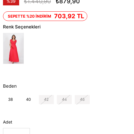
₺1.440,90
₺879,90
%
39
İndirim
703,92 TL
SEPETTE %20 İNDİRİM
Renk Seçenekleri
Beden
38
40
42
44
46
Adet