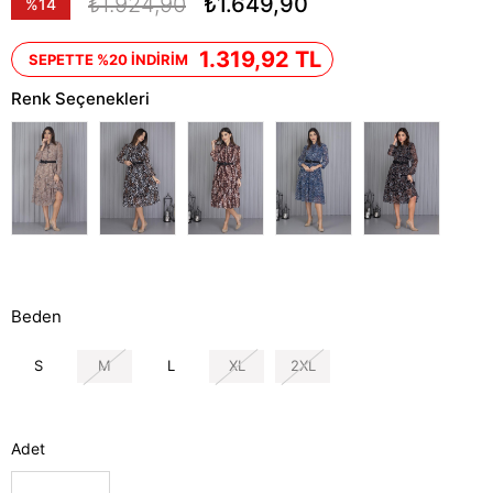
₺1.924,90
₺1.649,90
%
14
İndirim
1.319,92 TL
SEPETTE %20 İNDİRİM
Renk Seçenekleri
Beden
S
M
L
XL
2XL
Adet