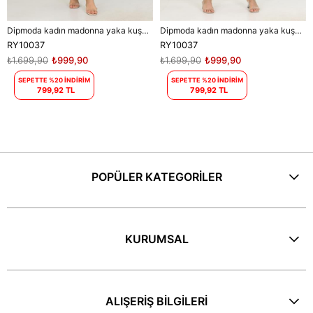
Dipmoda kadın madonna yaka kuşaklı desenli şifon elbise RY10037
Dipmoda kadın madonna yaka kuşaklı desenli şifon elbise RY10037
RY10037
RY10037
₺1.699,90
₺999,90
₺1.699,90
₺999,90
SEPETTE %20 İNDİRİM
SEPETTE %20 İNDİRİM
799,92 TL
799,92 TL
POPÜLER KATEGORİLER
KURUMSAL
ALIŞERİŞ BİLGİLERİ